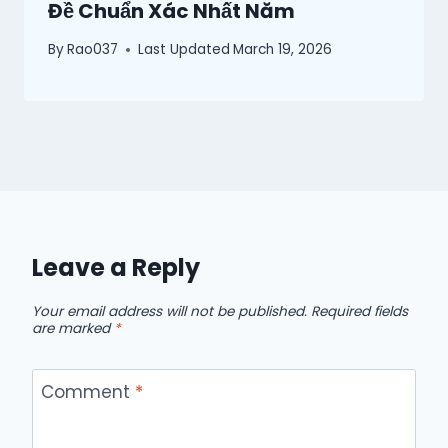
Đề Chuẩn Xác Nhất Năm
By
Rao037
Last Updated
March 19, 2026
Leave a Reply
Your email address will not be published.
Required fields
are marked
*
Comment
*