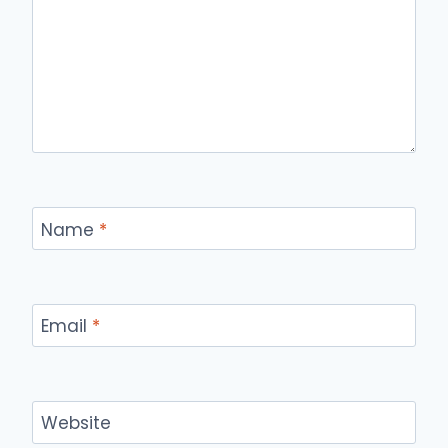
Name
*
Email
*
Website