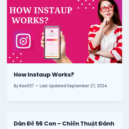
How Instaup Works?
By
Rao037
Last Updated
September 27, 2024
Dàn Đề 56 Con – Chiến Thuật Đánh