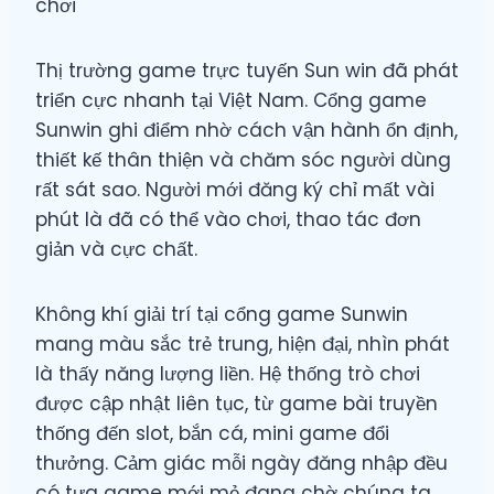
chơi
Thị trường game trực tuyến Sun win đã phát
triển cực nhanh tại Việt Nam. Cổng game
Sunwin ghi điểm nhờ cách vận hành ổn định,
thiết kế thân thiện và chăm sóc người dùng
rất sát sao. Người mới đăng ký chỉ mất vài
phút là đã có thể vào chơi, thao tác đơn
giản và cực chất.
Không khí giải trí tại cổng game Sunwin
mang màu sắc trẻ trung, hiện đại, nhìn phát
là thấy năng lượng liền. Hệ thống trò chơi
được cập nhật liên tục, từ game bài truyền
thống đến slot, bắn cá, mini game đổi
thưởng. Cảm giác mỗi ngày đăng nhập đều
có tựa game mới mẻ đang chờ chúng ta.