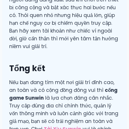
bị công cộng và bật xác thực hai bước nếu
có. Thói quen nhỏ nhưng hiệu quả lớn, giúp
hạn chế nguy cơ bị chiếm quyền truy cập.
Bạn hãy xem tài khoản như chiếc ví ngoài
đời, giữ cẩn thận thì mới yên tâm tận hưởng
niềm vui giải trí.
Tổng kết
Nếu bạn đang tìm một nơi giải trí đỉnh cao,
an toàn và có cộng đồng đông vui thì
cổng
game Sunwin
là lựa chọn đáng cân nhắc.
Truy cập đúng địa chỉ chính thức, quản lý
vốn thông minh và luôn cảnh giác với trang
giả mạo, bạn sẽ có trải nghiệm an toàn và
trọn vẹn. Chơi
Tài Xỉu Sunwin
vui là chính,