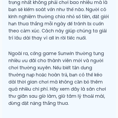
trọng nhất không phải chơi bao nhiêu mà là
bạn sẽ kiểm soát vốn như thế nào. Người có
kinh nghiệm thường chia nhỏ số tiền, đặt giới
hạn thua thắng mỗi ngày để tránh bị cuốn
theo cảm xúc. Cách này giúp chúng ta giải
trí lâu dài thay vì all in rồi tiếc nuối.
Ngoài ra, cổng game Sunwin thường tung
nhiều ưu đãi cho thành viên mới và người
chơi thường xuyên. Nếu biết tận dụng
thưởng nạp hoặc hoàn trả, bạn có thể kéo
dài thời gian chơi mà không cần bỏ thêm
quá nhiều chi phí. Hãy xem đây là sân chơi
thư giãn sau giờ làm, giữ tâm lý thoải mái,
đừng đặt nặng thắng thua.