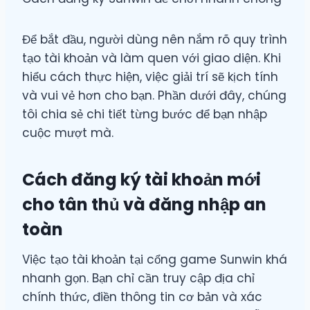
Để bắt đầu, người dùng nên nắm rõ quy trình
tạo tài khoản và làm quen với giao diện. Khi
hiểu cách thực hiện, việc giải trí sẽ kịch tính
và vui vẻ hơn cho bạn. Phần dưới đây, chúng
tôi chia sẻ chi tiết từng bước để bạn nhập
cuộc mượt mà.
Cách đăng ký tài khoản mới
cho tân thủ và đăng nhập an
toàn
Việc tạo tài khoản tại cổng game Sunwin khá
nhanh gọn. Bạn chỉ cần truy cập địa chỉ
chính thức, điền thông tin cơ bản và xác