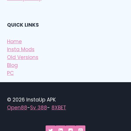
QUICK LINKS
Home
Insta Mods
Old Versions
Blog
PC
© 2026 InstaUp APK
Open88
-
Sv 388
-
8XBET