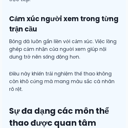
Cảm xúc người xem trong từng
trận cầu
Bóng đá luôn gắn liền với cảm xúc. Việc lồng
ghép cảm nhận của người xem giúp nội
dung trở nên sống động hơn.
Điều này khiến trải nghiệm thể thao không
còn khô cứng mà mang màu sắc cá nhân
rõ rệt.
Sự đa dạng các môn thể
thao được quan tâm