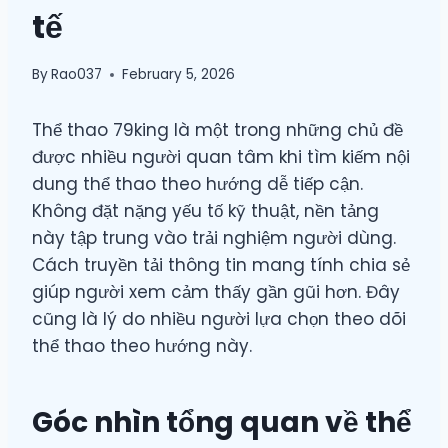
tế
By
Rao037
February 5, 2026
Thể thao 79king là một trong những chủ đề
được nhiều người quan tâm khi tìm kiếm nội
dung thể thao theo hướng dễ tiếp cận.
Không đặt nặng yếu tố kỹ thuật, nền tảng
này tập trung vào trải nghiệm người dùng.
Cách truyền tải thông tin mang tính chia sẻ
giúp người xem cảm thấy gần gũi hơn. Đây
cũng là lý do nhiều người lựa chọn theo dõi
thể thao theo hướng này.
Góc nhìn tổng quan về thể