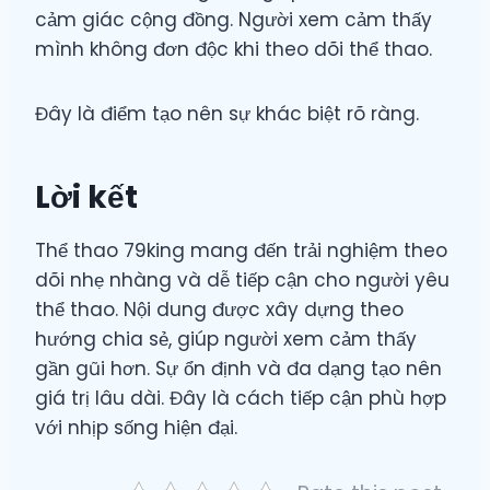
cảm giác cộng đồng. Người xem cảm thấy
mình không đơn độc khi theo dõi thể thao.
Đây là điểm tạo nên sự khác biệt rõ ràng.
Lời kết
Thể thao 79king mang đến trải nghiệm theo
dõi nhẹ nhàng và dễ tiếp cận cho người yêu
thể thao. Nội dung được xây dựng theo
hướng chia sẻ, giúp người xem cảm thấy
gần gũi hơn. Sự ổn định và đa dạng tạo nên
giá trị lâu dài. Đây là cách tiếp cận phù hợp
với nhịp sống hiện đại.