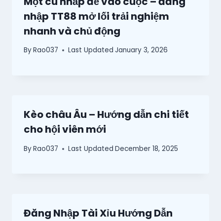
Một cú nhấp để vào cuộc – đăng
nhập TT88 mở lối trải nghiệm
nhanh và chủ động
By
Rao037
Last Updated
January 3, 2026
Kèo châu Âu – Hướng dẫn chi tiết
cho hội viên mới
By
Rao037
Last Updated
December 18, 2025
Đăng Nhập Tài Xỉu Hướng Dẫn