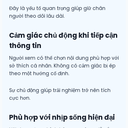
Đây là yếu tố quan trọng giúp giữ chân
người theo dõi lâu dài.
Cảm giác chủ động khi tiếp cận
thông tin
Người xem có thể chọn nội dung phù hợp với
sở thích cá nhân. Không có cảm giác bị ép
theo một hướng cố định.
Sự chủ động giúp trải nghiệm trở nên tích
cực hơn.
Phù hợp với nhịp sống hiện đại