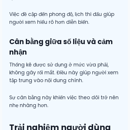
Việc đề cập đến phong độ, lịch thi đấu giúp
người xem hiểu rõ hơn diễn biến.
Cân bằng giữa số liệu và cảm
nhận
Thống kê được sử dụng ở mức vừa phải,
không gây rối mắt. Điều này giúp người xem
tập trung vào nội dung chính.
Sự cân bằng này khiến việc theo dõi trở nên
nhẹ nhàng hơn.
Trải nghiệm người dùng