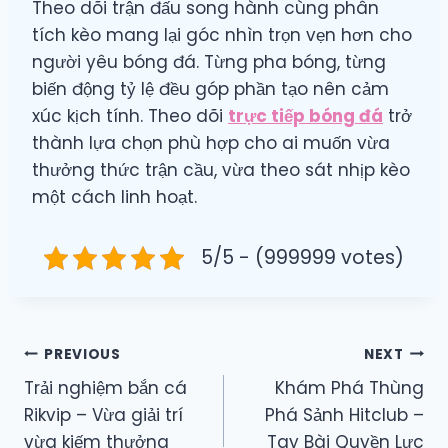
Theo dõi trận đấu song hành cùng phân
tích kèo mang lại góc nhìn trọn vẹn hơn cho
người yêu bóng đá. Từng pha bóng, từng
biến động tỷ lệ đều góp phần tạo nên cảm
xúc kịch tính. Theo dõi
trực tiếp bóng đá
trở
thành lựa chọn phù hợp cho ai muốn vừa
thưởng thức trận cầu, vừa theo sát nhịp kèo
một cách linh hoạt.
5/5 - (999999 votes)
Post
PREVIOUS
NEXT
Trải nghiệm bắn cá
Khám Phá Thùng
navigation
Rikvip – Vừa giải trí
Phá Sảnh Hitclub –
vừa kiếm thưởng
Tay Bài Quyền Lực