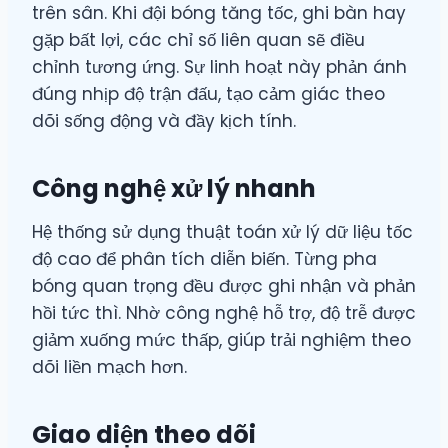
trên sân. Khi đội bóng tăng tốc, ghi bàn hay
gặp bất lợi, các chỉ số liên quan sẽ điều
chỉnh tương ứng. Sự linh hoạt này phản ánh
đúng nhịp độ trận đấu, tạo cảm giác theo
dõi sống động và đầy kịch tính.
Công nghệ xử lý nhanh
Hệ thống sử dụng thuật toán xử lý dữ liệu tốc
độ cao để phân tích diễn biến. Từng pha
bóng quan trọng đều được ghi nhận và phản
hồi tức thì. Nhờ công nghệ hỗ trợ, độ trễ được
giảm xuống mức thấp, giúp trải nghiệm theo
dõi liền mạch hơn.
Giao diện theo dõi