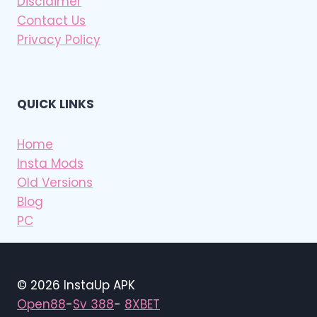
Disclaimer
Contact Us
Privacy Policy
QUICK LINKS
Home
Insta Mods
Old Versions
Blog
PC
© 2026 InstaUp APK
Open88
-
Sv 388
-
8XBET