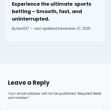
Experience the ultimate sports
betting – Smooth, fast, and
uninterrupted.
By
Rao037
Last Updated
December 27, 2025
Leave a Reply
Your email address will not be published.
Required fields
are marked
*