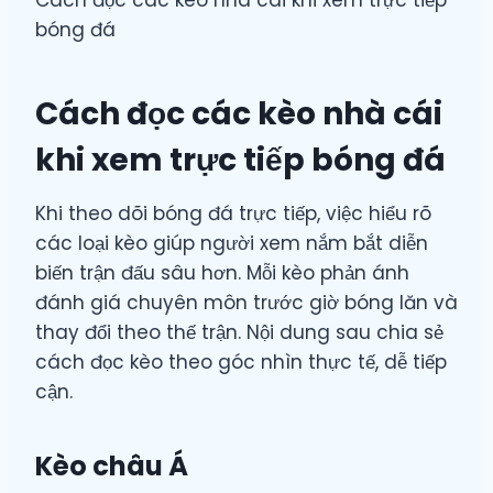
Cách đọc các kèo nhà cái khi xem trực tiếp
bóng đá
Cách đọc các kèo nhà cái
khi xem trực tiếp bóng đá
Khi theo dõi bóng đá trực tiếp, việc hiểu rõ
các loại kèo giúp người xem nắm bắt diễn
biến trận đấu sâu hơn. Mỗi kèo phản ánh
đánh giá chuyên môn trước giờ bóng lăn và
thay đổi theo thế trận. Nội dung sau chia sẻ
cách đọc kèo theo góc nhìn thực tế, dễ tiếp
cận.
Kèo châu Á