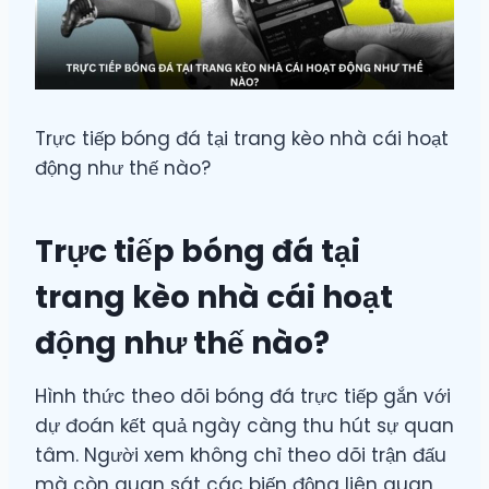
Trực tiếp bóng đá tại trang kèo nhà cái hoạt
động như thế nào?
Trực tiếp bóng đá tại
trang kèo nhà cái hoạt
động như thế nào?
Hình thức theo dõi bóng đá trực tiếp gắn với
dự đoán kết quả ngày càng thu hút sự quan
tâm. Người xem không chỉ theo dõi trận đấu
mà còn quan sát các biến động liên quan