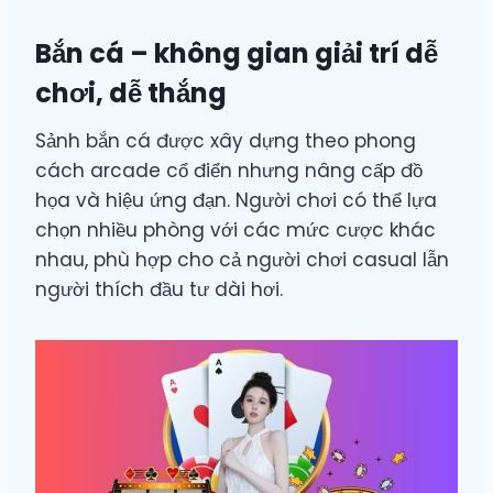
Bắn cá – không gian giải trí dễ
chơi, dễ thắng
Sảnh bắn cá được xây dựng theo phong
cách arcade cổ điển nhưng nâng cấp đồ
họa và hiệu ứng đạn. Người chơi có thể lựa
chọn nhiều phòng với các mức cược khác
nhau, phù hợp cho cả người chơi casual lẫn
người thích đầu tư dài hơi.