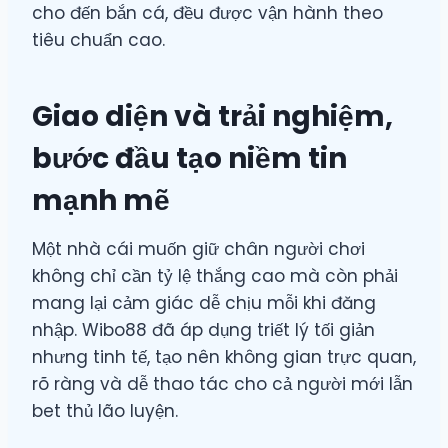
cho đến bắn cá, đều được vận hành theo
tiêu chuẩn cao.
Giao diện và trải nghiệm,
bước đầu tạo niềm tin
mạnh mẽ
Một nhà cái muốn giữ chân người chơi
không chỉ cần tỷ lệ thắng cao mà còn phải
mang lại cảm giác dễ chịu mỗi khi đăng
nhập. Wibo88 đã áp dụng triết lý tối giản
nhưng tinh tế, tạo nên không gian trực quan,
rõ ràng và dễ thao tác cho cả người mới lẫn
bet thủ lão luyện.