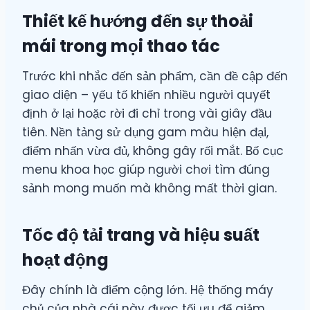
Thiết kế hướng đến sự thoải
mái trong mọi thao tác
Trước khi nhắc đến sản phẩm, cần đề cập đến
giao diện – yếu tố khiến nhiều người quyết
định ở lại hoặc rời đi chỉ trong vài giây đầu
tiên. Nền tảng sử dụng gam màu hiện đại,
điểm nhấn vừa đủ, không gây rối mắt. Bố cục
menu khoa học giúp người chơi tìm đúng
sảnh mong muốn mà không mất thời gian.
Tốc độ tải trang và hiệu suất
hoạt động
Đây chính là điểm cộng lớn. Hệ thống máy
chủ của nhà cái này được tối ưu để giảm