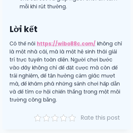
mỗi khi rút thưởng.
Lời kết
Có thể nói
https://wibo88c.com/
không chỉ
là một nhà cái, mà là một hệ sinh thái giải
trí trực tuyến toàn diện. Người chơi bước
vào đây không chỉ để đặt cược mà còn để
trải nghiệm, để tận hưởng cảm giác mượt
mà, để khám phá những sảnh chơi hấp dẫn
và để tìm cơ hội chiến thắng trong một môi
trường công bằng.
Rate this post