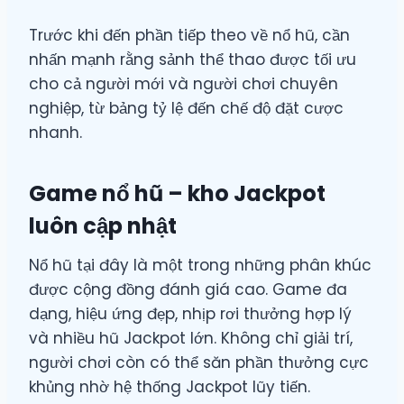
Trước khi đến phần tiếp theo về nổ hũ, cần
nhấn mạnh rằng sảnh thể thao được tối ưu
cho cả người mới và người chơi chuyên
nghiệp, từ bảng tỷ lệ đến chế độ đặt cược
nhanh.
Game nổ hũ – kho Jackpot
luôn cập nhật
Nổ hũ tại đây là một trong những phân khúc
được cộng đồng đánh giá cao. Game đa
dạng, hiệu ứng đẹp, nhịp rơi thưởng hợp lý
và nhiều hũ Jackpot lớn. Không chỉ giải trí,
người chơi còn có thể săn phần thưởng cực
khủng nhờ hệ thống Jackpot lũy tiến.