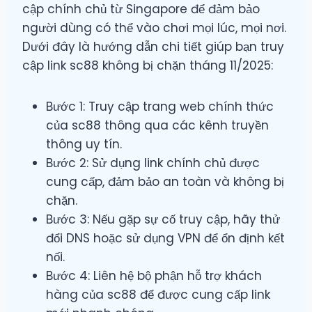
cập chính chủ từ Singapore để đảm bảo
người dùng có thể vào chơi mọi lúc, mọi nơi.
Dưới đây là hướng dẫn chi tiết giúp bạn truy
cập link sc88 không bị chặn tháng 11/2025:
Bước 1: Truy cập trang web chính thức
của sc88 thông qua các kênh truyền
thông uy tín.
Bước 2: Sử dụng link chính chủ được
cung cấp, đảm bảo an toàn và không bị
chặn.
Bước 3: Nếu gặp sự cố truy cập, hãy thử
đổi DNS hoặc sử dụng VPN để ổn định kết
nối.
Bước 4: Liên hệ bộ phận hỗ trợ khách
hàng của sc88 để được cung cấp link