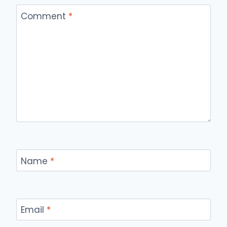
Comment
*
Name
*
Email
*