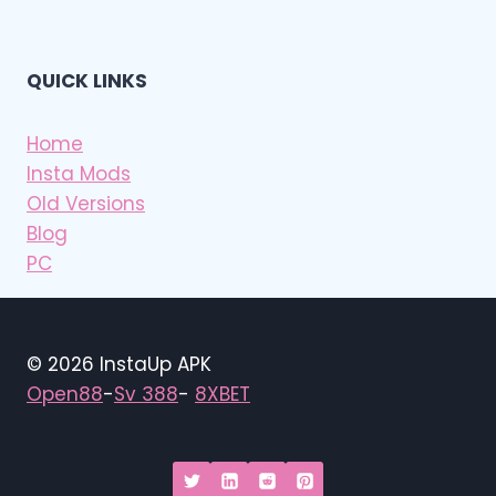
QUICK LINKS
Home
Insta Mods
Old Versions
Blog
PC
© 2026 InstaUp APK
Open88
-
Sv 388
-
8XBET