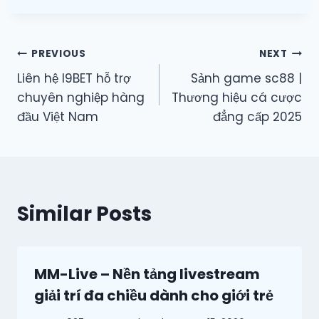
Post
PREVIOUS
NEXT
Liên hệ I9BET hỗ trợ
Sảnh game sc88 |
navigation
chuyên nghiệp hàng
Thương hiệu cá cược
đầu Việt Nam
đẳng cấp 2025
Similar Posts
MM-Live – Nền tảng livestream
giải trí đa chiều dành cho giới trẻ