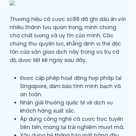
Thương hiệu cá cược sc88 đã ghi dấu ấn với
nhiều thành tựu quan trọng, minh chứng
cho chất lượng và uy tín của mình. Các
chứng thư quyền lực, khẳng định vị thế độc
tôn của sàn giao dịch này trong vũ trụ cá
độ, được liệt kê ngay sau đây.
Được cấp phép hoạt động hợp pháp tại
Singapore, đảm bảo tính minh bạch và
an toàn.
Nhận giải thưởng quốc tế về dịch vụ
khách hàng xuất sắc.
Áp dụng công nghệ cá cược trực tuyến
tiên tiến, mang lại trải nghiệm mượt mà.
Xây dựng hệ thống bảo mật hàng đầu,