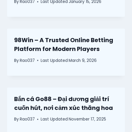
By
Rao037
Last Updated
January 15, 2026
98Win – A Trusted Online Betting
Platform for Modern Players
By
Rao037
Last Updated
March 9, 2026
Bắn cá Go88 – Đại dương giải trí
cuốn hút, nơi cảm xúc thăng hoa
By
Rao037
Last Updated
November 17, 2025