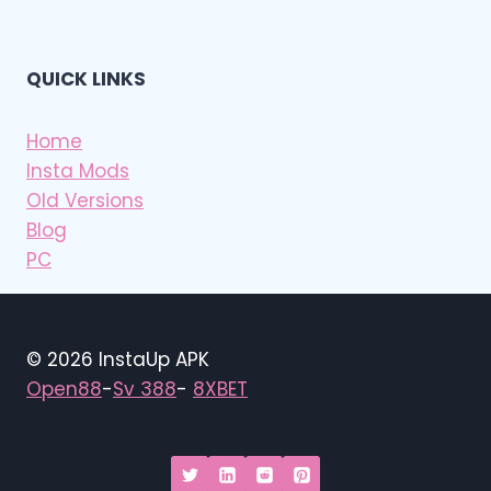
QUICK LINKS
Home
Insta Mods
Old Versions
Blog
PC
© 2026 InstaUp APK
Open88
-
Sv 388
-
8XBET