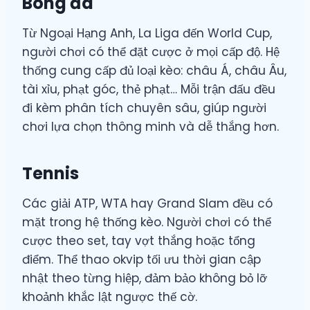
Bóng đá
Từ Ngoại Hạng Anh, La Liga đến World Cup,
người chơi có thể đặt cược ở mọi cấp độ. Hệ
thống cung cấp đủ loại kèo: châu Á, châu Âu,
tài xỉu, phạt góc, thẻ phạt… Mỗi trận đấu đều
đi kèm phân tích chuyên sâu, giúp người
chơi lựa chọn thông minh và dễ thắng hơn.
Tennis
Các giải ATP, WTA hay Grand Slam đều có
mặt trong hệ thống kèo. Người chơi có thể
cược theo set, tay vợt thắng hoặc tổng
điểm. Thể thao okvip tối ưu thời gian cập
nhật theo từng hiệp, đảm bảo không bỏ lỡ
khoảnh khắc lật ngược thế cờ.