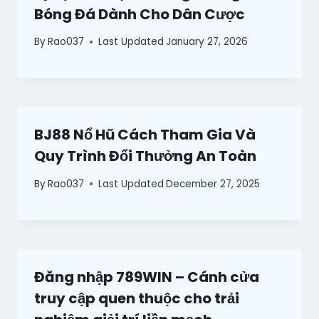
Bóng Đá Dành Cho Dân Cược
By
Rao037
Last Updated
January 27, 2026
BJ88 Nổ Hũ Cách Tham Gia Và
Quy Trình Đổi Thưởng An Toàn
By
Rao037
Last Updated
December 27, 2025
Đăng nhập 789WIN – Cánh cửa
truy cập quen thuộc cho trải