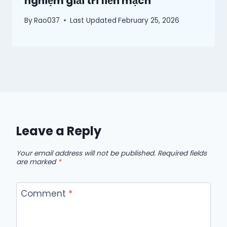
nghiệm giải trí liền mạch
By
Rao037
Last Updated
February 25, 2026
Leave a Reply
Your email address will not be published.
Required fields
are marked
*
Comment
*