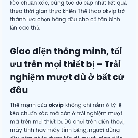
kèo chuẩn xác, cùng tốc độ cập nhật kết quả
theo thời gian thực khiến Thể thao okvip trở
thành lựa chọn hàng đầu cho cả tân binh
lẫn cao thủ.
Giao diện thông minh, tối
ưu trên mọi thiết bị – Trải
nghiệm mượt dù ở bất cứ
đâu
Thế mạnh của
okvip
không chỉ nằm ở tỷ lệ
kèo chuẩn xác mà còn ở trải nghiệm mượt
mà trên mọi thiết bị. Dù chơi trên điện thoại,
máy tính hay máy tính bảng, người dùng