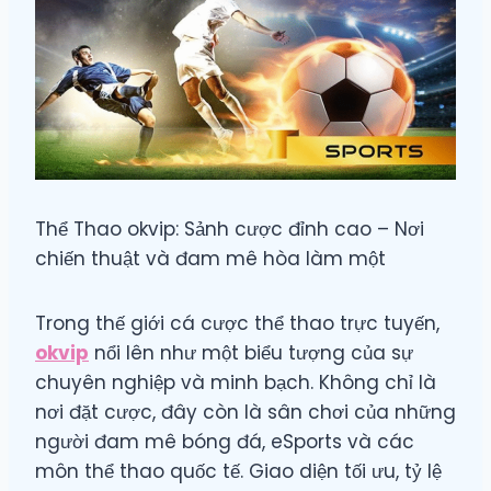
Thể Thao okvip: Sảnh cược đỉnh cao – Nơi
chiến thuật và đam mê hòa làm một
Trong thế giới cá cược thể thao trực tuyến,
okvip
nổi lên như một biểu tượng của sự
chuyên nghiệp và minh bạch. Không chỉ là
nơi đặt cược, đây còn là sân chơi của những
người đam mê bóng đá, eSports và các
môn thể thao quốc tế. Giao diện tối ưu, tỷ lệ