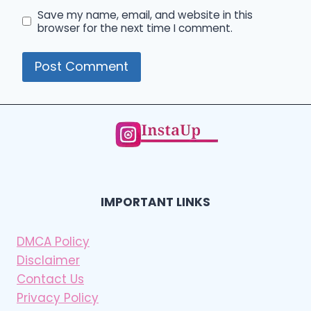
Save my name, email, and website in this
browser for the next time I comment.
IMPORTANT LINKS
DMCA Policy
Disclaimer
Contact Us
Privacy Policy