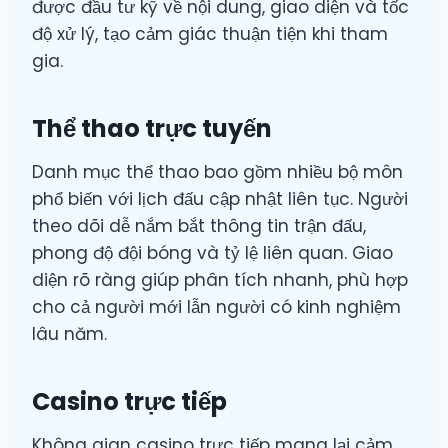
được đầu tư kỹ về nội dung, giao diện và tốc
độ xử lý, tạo cảm giác thuận tiện khi tham
gia.
Thể thao trực tuyến
Danh mục thể thao bao gồm nhiều bộ môn
phổ biến với lịch đấu cập nhật liên tục. Người
theo dõi dễ nắm bắt thông tin trận đấu,
phong độ đội bóng và tỷ lệ liên quan. Giao
diện rõ ràng giúp phân tích nhanh, phù hợp
cho cả người mới lẫn người có kinh nghiệm
lâu năm.
Casino trực tiếp
Không gian casino trực tiếp mang lại cảm