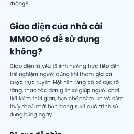
không?
Giao diện của nhà cái
MMOO có dễ sử dụng
không?
Giao diện là yếu tố ảnh hưởng trực tiếp đến
trải nghiệm người dùng khi tham gia cá
cược trực tuyến. Một nền tảng có bố cục rõ
ràng, thao tác đơn giản sẽ giúp người chơi
tiết kiệm thời gian, hạn chế nhầm lẫn và cảm
thấy thoải mái hơn trong suốt quá trình sử
dụng hằng ngày.