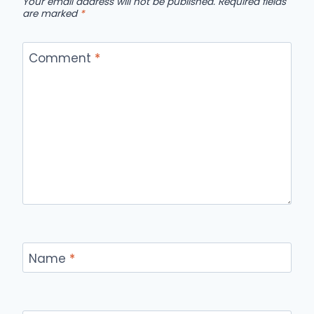
Your email address will not be published.
Required fields
are marked
*
Comment
*
Name
*