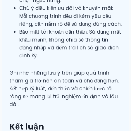
chọn ngẫu hứng.
Chú ý điều kiện ưu đãi và khuyến mãi:
Mỗi chương trình đều đi kèm yêu cầu
riêng, cần nắm rõ để sử dụng đúng cách.
Bảo mật tài khoản cẩn thận: Sử dụng mật
khẩu mạnh, không chia sẻ thông tin
đăng nhập và kiểm tra lịch sử giao dịch
định kỳ.
Ghi nhớ những lưu ý trên giúp quá trình
tham gia trở nên an toàn và chủ động hơn.
Kết hợp kỷ luật, kiến thức và chiến lược rõ
ràng sẽ mang lại trải nghiệm ổn định và lâu
dài.
Kết luận