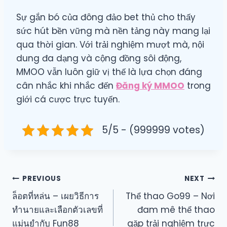
Sự gắn bó của đông đảo bet thủ cho thấy
sức hút bền vững mà nền tảng này mang lại
qua thời gian. Với trải nghiệm mượt mà, nội
dung đa dạng và cộng đồng sôi động,
MMOO vẫn luôn giữ vị thế là lựa chọn đáng
cân nhắc khi nhắc đến
Đăng ký MMOO
trong
giới cá cược trực tuyến.
5/5 - (999999 votes)
Post
PREVIOUS
NEXT
ล็อตที่หล่น – เผยวิธีการ
Thể thao Go99 – Nơi
navigation
ทำนายและเลือกตัวเลขที่
đam mê thể thao
แม่นยำกับ Fun88
gặp trải nghiệm trực