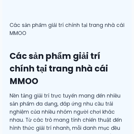
Các sản phẩm giải trí chính tại trang nhà cái
MMOO
Các sản phẩm giải trí
chính tại trang nhà cái
MMOO
Nền tảng giải trí trực tuyến mang đến nhiều
sản phẩm đa dạng, đáp ứng nhu cầu trải
nghiệm của nhiều nhóm người chơi khác
nhau. Từ các trò mang tính chiến thuật đến
hình thức giải trí nhanh, mỗi danh mục đều