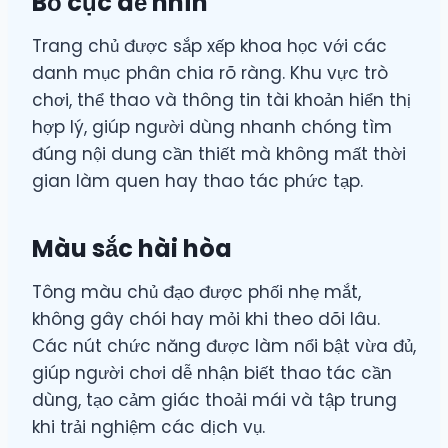
Bố cục dễ nhìn
Trang chủ được sắp xếp khoa học với các
danh mục phân chia rõ ràng. Khu vực trò
chơi, thể thao và thông tin tài khoản hiển thị
hợp lý, giúp người dùng nhanh chóng tìm
đúng nội dung cần thiết mà không mất thời
gian làm quen hay thao tác phức tạp.
Màu sắc hài hòa
Tông màu chủ đạo được phối nhẹ mắt,
không gây chói hay mỏi khi theo dõi lâu.
Các nút chức năng được làm nổi bật vừa đủ,
giúp người chơi dễ nhận biết thao tác cần
dùng, tạo cảm giác thoải mái và tập trung
khi trải nghiệm các dịch vụ.