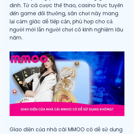
định. Từ cá cược thể thao, casino trực tuyến
đến game đổi thưởng, sân chơi này mang
lại cảm giác dễ tiếp cận, phù hợp cho cả
người mới lẫn người chơi có kinh nghiệm lâu
năm.
Giao diện của nhà cái MMOO có dễ sử dụng