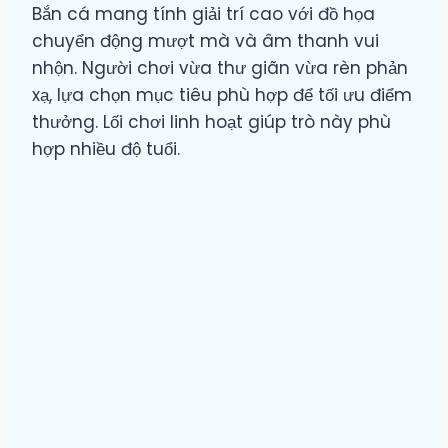
Bắn cá mang tính giải trí cao với đồ họa
chuyển động mượt mà và âm thanh vui
nhộn. Người chơi vừa thư giãn vừa rèn phản
xạ, lựa chọn mục tiêu phù hợp để tối ưu điểm
thưởng. Lối chơi linh hoạt giúp trò này phù
hợp nhiều độ tuổi.