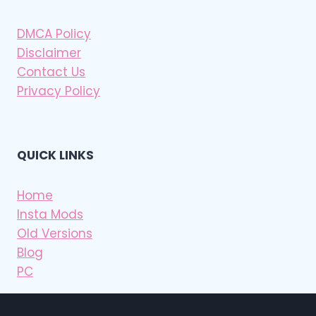
DMCA Policy
Disclaimer
Contact Us
Privacy Policy
QUICK LINKS
Home
Insta Mods
Old Versions
Blog
PC