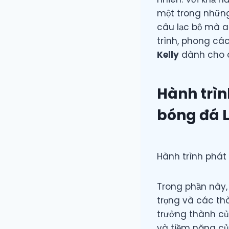
một trong những
câu lạc bộ mà a
trình, phong cá
Kelly
dành cho c
Hành trìn
bóng đá L
Hành trình phát 
Trong phần này,
trọng và các thà
trưởng thành củ
và tiềm năng của