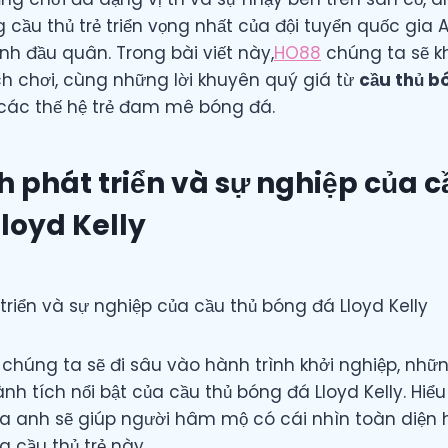
 cầu thủ trẻ triển vọng nhất của đội tuyển quốc gia
nh đầu quân. Trong bài viết này,
HO88
chúng ta sẽ 
ch chơi, cùng những lời khuyên quý giá từ
cầu thủ b
ác thế hệ trẻ đam mê bóng đá.
h phát triển và sự nghiệp của c
loyd Kelly
triển và sự nghiệp của cầu thủ bóng đá Lloyd Kelly
 chúng ta sẽ đi sâu vào hành trình khởi nghiệp, nhữ
nh tích nổi bật của cầu thủ bóng đá Lloyd Kelly. Hiểu
a anh sẽ giúp người hâm mộ có cái nhìn toàn diện 
 cầu thủ trẻ này.