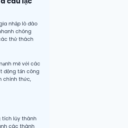
ủa câu lạc
gia nhập lò đào
i nhanh chóng
các thử thách
g mạnh mẽ với các
t động tấn công
h chính thức,
 tích lũy thành
iành các thành