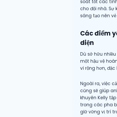
soát tốt các tì
cho đội nhà. Sự 
sáng tạo nên vẻ 
Các điểm yế
diện
Dù sở hữu nhiều
một hậu vệ hoàn
vi rộng hơn, đặc
Ngoài ra, việc c
cũng sẽ giúp anh
khuyên Kelly tập
trong các pha b
giữ vững vị trí t