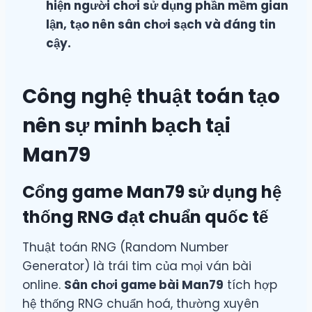
hiện người chơi sử dụng phần mềm gian
lận, tạo nên sân chơi sạch và đáng tin
cậy.
Công nghệ thuật toán tạo
nên sự minh bạch tại
Man79
Cổng game Man79 sử dụng hệ
thống RNG đạt chuẩn quốc tế
Thuật toán RNG (Random Number
Generator) là trái tim của mọi ván bài
online.
Sân chơi game bài Man79
tích hợp
hệ thống RNG chuẩn hoá, thường xuyên