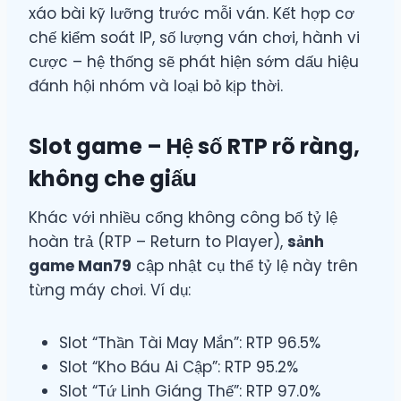
xáo bài kỹ lưỡng trước mỗi ván. Kết hợp cơ
chế kiểm soát IP, số lượng ván chơi, hành vi
cược – hệ thống sẽ phát hiện sớm dấu hiệu
đánh hội nhóm và loại bỏ kịp thời.
Slot game – Hệ số RTP rõ ràng,
không che giấu
Khác với nhiều cổng không công bố tỷ lệ
hoàn trả (RTP – Return to Player),
sảnh
game Man79
cập nhật cụ thể tỷ lệ này trên
từng máy chơi. Ví dụ:
Slot “Thần Tài May Mắn”: RTP 96.5%
Slot “Kho Báu Ai Cập”: RTP 95.2%
Slot “Tứ Linh Giáng Thế”: RTP 97.0%