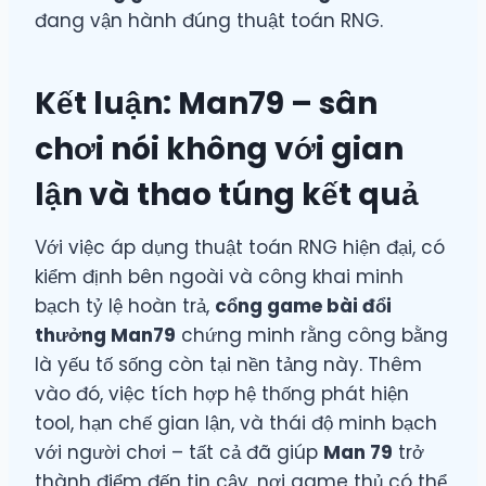
đang vận hành đúng thuật toán RNG.
Kết luận: Man79 – sân
chơi nói không với gian
lận và thao túng kết quả
Với việc áp dụng thuật toán RNG hiện đại, có
kiểm định bên ngoài và công khai minh
bạch tỷ lệ hoàn trả,
cổng game bài đổi
thưởng Man79
chứng minh rằng công bằng
là yếu tố sống còn tại nền tảng này. Thêm
vào đó, việc tích hợp hệ thống phát hiện
tool, hạn chế gian lận, và thái độ minh bạch
với người chơi – tất cả đã giúp
Man 79
trở
thành điểm đến tin cậy, nơi game thủ có thể