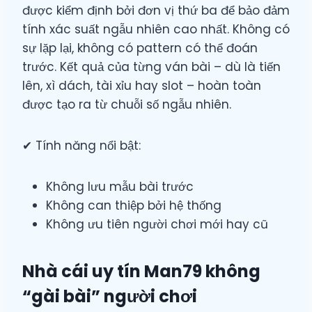
được kiểm định bởi đơn vị thứ ba để bảo đảm
tính xác suất ngẫu nhiên cao nhất. Không có
sự lặp lại, không có pattern có thể đoán
trước. Kết quả của từng ván bài – dù là tiến
lên, xì dách, tài xỉu hay slot – hoàn toàn
được tạo ra từ chuỗi số ngẫu nhiên.
✔ Tính năng nổi bật:
Không lưu mẫu bài trước
Không can thiệp bởi hệ thống
Không ưu tiên người chơi mới hay cũ
Nhà cái uy tín Man79 không
“gài bài” người chơi