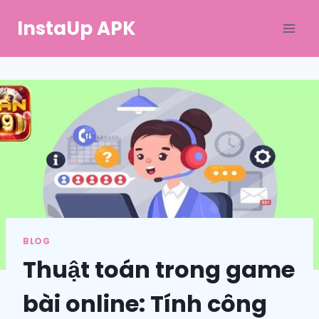
Skip
InstaUp APK
to
content
BLOG
Thuật toán trong game
bài online: Tính công