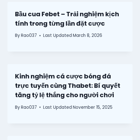
Bầu cua Febet – Trải nghiệm kịch
tính trong từng lần đặt cược
By
Rao037
Last Updated
March 8, 2026
Kinh nghiệm cá cược bóng đá
trực tuyến cùng Thabet: Bí quyết
tăng tỷ lệ thắng cho người chơi
By
Rao037
Last Updated
November 15, 2025