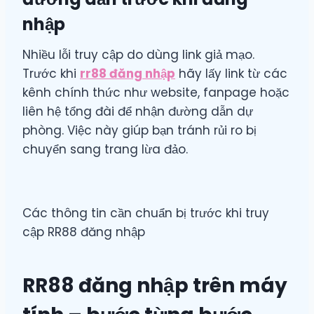
nhập
Nhiều lỗi truy cập do dùng link giả mạo.
Trước khi
rr88 đăng nhập
hãy lấy link từ các
kênh chính thức như website, fanpage hoặc
liên hệ tổng đài để nhận đường dẫn dự
phòng. Việc này giúp bạn tránh rủi ro bị
chuyển sang trang lừa đảo.
Các thông tin cần chuẩn bị trước khi truy
cập RR88 đăng nhập
RR88 đăng nhập trên máy