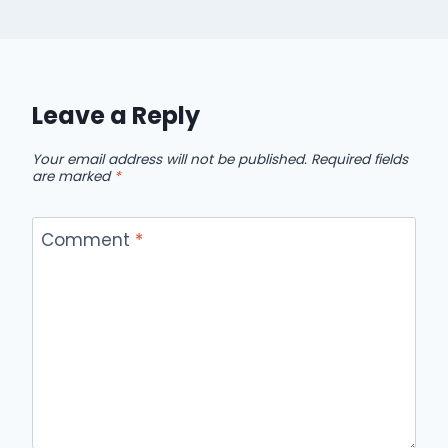
Leave a Reply
Your email address will not be published.
Required fields
are marked
*
Comment
*