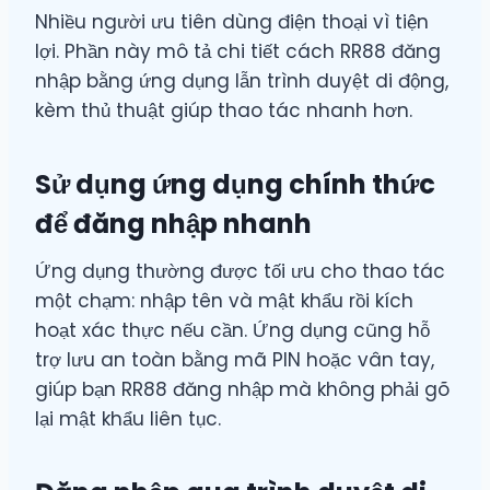
Nhiều người ưu tiên dùng điện thoại vì tiện
lợi. Phần này mô tả chi tiết cách RR88 đăng
nhập bằng ứng dụng lẫn trình duyệt di động,
kèm thủ thuật giúp thao tác nhanh hơn.
Sử dụng ứng dụng chính thức
để đăng nhập nhanh
Ứng dụng thường được tối ưu cho thao tác
một chạm: nhập tên và mật khẩu rồi kích
hoạt xác thực nếu cần. Ứng dụng cũng hỗ
trợ lưu an toàn bằng mã PIN hoặc vân tay,
giúp bạn RR88 đăng nhập mà không phải gõ
lại mật khẩu liên tục.