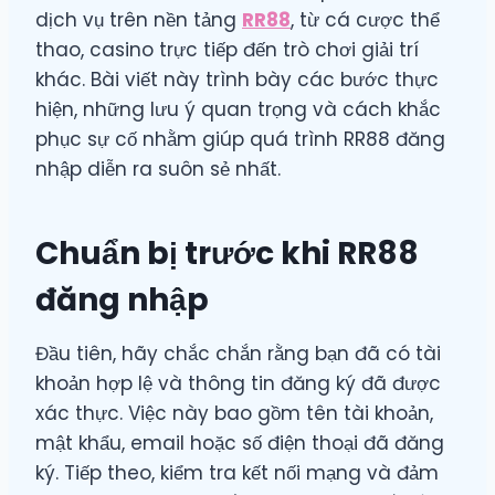
dịch vụ trên nền tảng
RR88
, từ cá cược thể
thao, casino trực tiếp đến trò chơi giải trí
khác. Bài viết này trình bày các bước thực
hiện, những lưu ý quan trọng và cách khắc
phục sự cố nhằm giúp quá trình RR88 đăng
nhập diễn ra suôn sẻ nhất.
Chuẩn bị trước khi RR88
đăng nhập
Đầu tiên, hãy chắc chắn rằng bạn đã có tài
khoản hợp lệ và thông tin đăng ký đã được
xác thực. Việc này bao gồm tên tài khoản,
mật khẩu, email hoặc số điện thoại đã đăng
ký. Tiếp theo, kiểm tra kết nối mạng và đảm