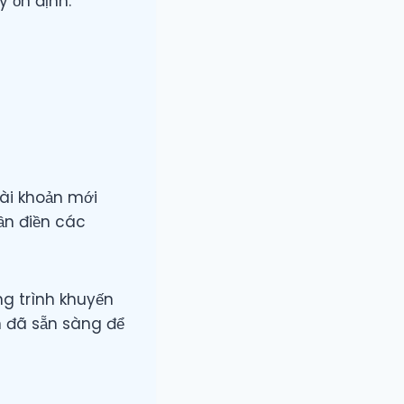
 ổn định.
tài khoản mới
ần điền các
ng trình khuyến
n đã sẵn sàng để