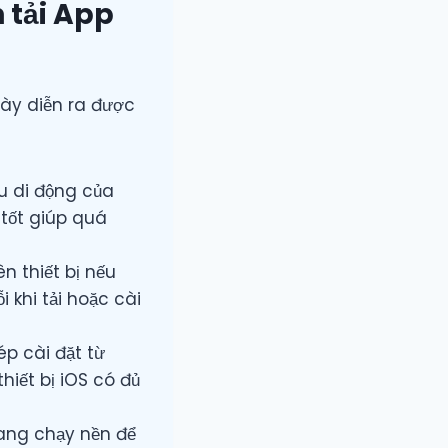
 tải App
này diễn ra được
ệu di động của
 tốt giúp quá
n thiết bị nếu
i khi tải hoặc cài
p cài đặt từ
hiết bị iOS có đủ
ang chạy nền để