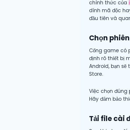
chính thức của
dính mã độc hay 
đầu tiên và qua
Chọn phiên
Cổng game có ph
định rõ thiết bị
Android, bạn sẽ t
Store.
Việc chọn đúng 
Hãy đảm bảo thi
Tải file cài 