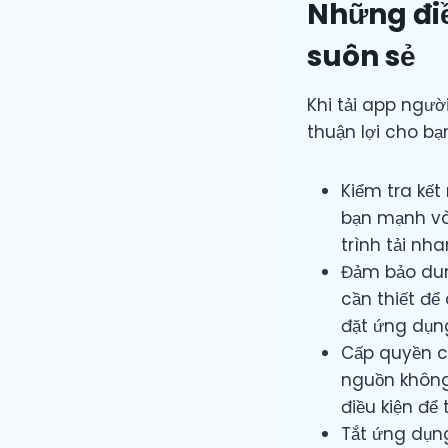
Những điề
suôn sẻ
Khi tải app ngườ
thuận lợi cho bạ
Kiểm tra kết
bạn mạnh và 
trình tải nh
Đảm bảo dung
cần thiết để
đặt ứng dụn
Cấp quyền cà
nguồn không 
điều kiện để 
Tắt ứng dụn