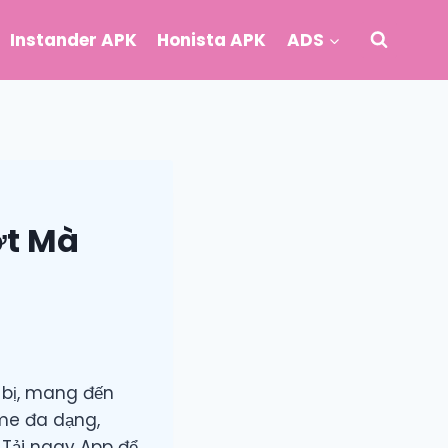
Instander APK
Honista APK
ADS
ợt Mà
 bị, mang đến
ame đa dạng,
. Tải ngay App để