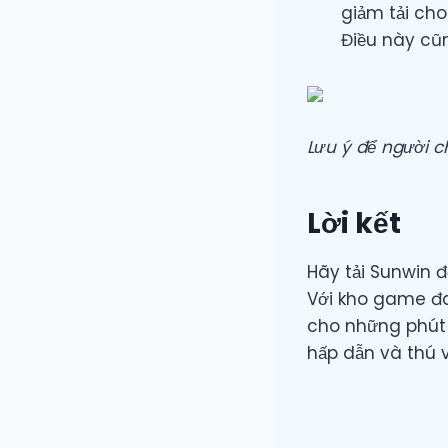
giảm tải cho
Điều này cũn
Lưu ý để người ch
Lời kết
Hãy tải Sunwin đ
Với kho game đa
cho những phút g
hấp dẫn và thú