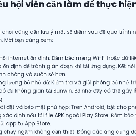
u hội viên cần làm để thực hiện
i chơi cũng cần lưu ý một số điểm sau để quá trình 
n. Mời bạn cùng xem:
 nối internet ổn định: Đảm bảo mạng Wi-Fi hoặc dữ li
ổn định để tránh gián đoạn khi tải ứng dụng. Kết nối
anh chóng và suôn sẻ hơn.
 lượng bộ nhớ đủ: Kiểm tra và giải phóng bộ nhớ trê
 có đủ không gian tải Sunwin. Bộ nhớ đầy có thể gây lỗ
g.
i đặt và bảo mật phù hợp: Trên Android, bật cho phé
xác định nếu tải file APK ngoài Play Store. Đảm bảo t
tải app từ App Store.
g chạy ngầm không cần thiết: Đóng các ứng dụng đ