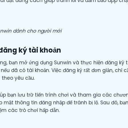
ài đặt đúng cách giúp tránh lỗi và đảm bảo app chạy
unwin dành cho người mới
đăng ký tài khoản
xong, bạn mở ứng dụng Sunwin và thực hiện đăng ký 
ếu đã có tài khoản. Việc đăng ký rất đơn giản, chỉ c
 theo yêu cầu.
úp bạn lưu trữ tiến trình chơi và tham gia các chươ
 mật thông tin đăng nhập để tránh bị lộ. Sau đó, bạ
iệm các trò chơi hấp dẫn.