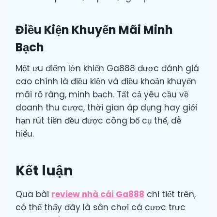
Điều Kiện Khuyến Mãi Minh
Bạch
Một ưu điểm lớn khiến Ga888 được đánh giá
cao chính là điều kiện và điều khoản khuyến
mãi rõ ràng, minh bạch. Tất cả yêu cầu về
doanh thu cược, thời gian áp dụng hay giới
hạn rút tiền đều được công bố cụ thể, dễ
hiểu.
Kết luận
Qua bài
review nhà cái Ga888
chi tiết trên,
có thể thấy đây là sân chơi cá cược trực