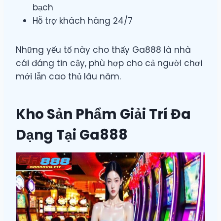
bạch
Hỗ trợ khách hàng 24/7
Những yếu tố này cho thấy Ga888 là nhà
cái đáng tin cậy, phù hợp cho cả người chơi
mới lẫn cao thủ lâu năm.
Kho Sản Phẩm Giải Trí Đa
Dạng Tại Ga888