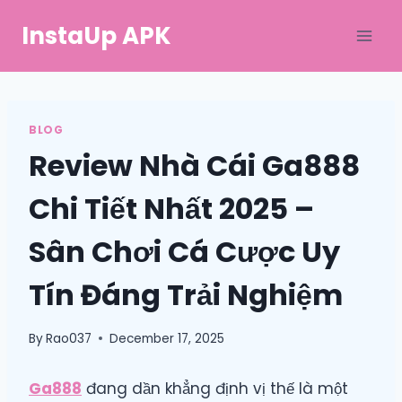
Skip
InstaUp APK
to
content
BLOG
Review Nhà Cái Ga888
Chi Tiết Nhất 2025 –
Sân Chơi Cá Cược Uy
Tín Đáng Trải Nghiệm
By
Rao037
December 17, 2025
Ga888
đang dần khẳng định vị thế là một