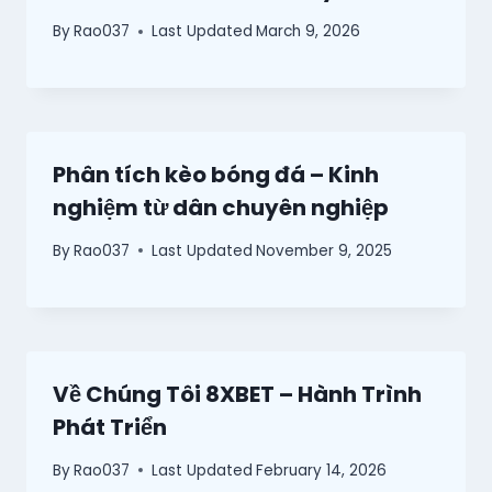
By
Rao037
Last Updated
March 9, 2026
Phân tích kèo bóng đá – Kinh
nghiệm từ dân chuyên nghiệp
By
Rao037
Last Updated
November 9, 2025
Về Chúng Tôi 8XBET – Hành Trình
Phát Triển
By
Rao037
Last Updated
February 14, 2026