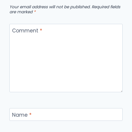
Your email address will not be published.
Required fields
are marked
*
Comment
*
Name
*