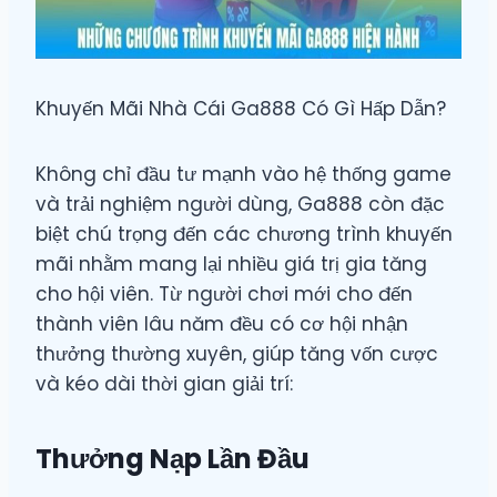
Khuyến Mãi Nhà Cái Ga888 Có Gì Hấp Dẫn?
Không chỉ đầu tư mạnh vào hệ thống game
và trải nghiệm người dùng, Ga888 còn đặc
biệt chú trọng đến các chương trình khuyến
mãi nhằm mang lại nhiều giá trị gia tăng
cho hội viên. Từ người chơi mới cho đến
thành viên lâu năm đều có cơ hội nhận
thưởng thường xuyên, giúp tăng vốn cược
và kéo dài thời gian giải trí:
Thưởng Nạp Lần Đầu