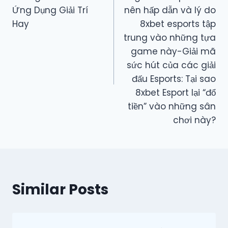
Ứng Dụng Giải Trí
nên hấp dẫn và lý do
Hay
8xbet esports tập
trung vào những tựa
game này-Giải mã
sức hút của các giải
đấu Esports: Tại sao
8xbet Esport lại “đổ
tiền” vào những sân
chơi này?
Similar Posts