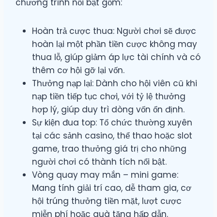
chương trình nổi bật gồm:
Hoàn trả cược thua: Người chơi sẽ được
hoàn lại một phần tiền cược không may
thua lỗ, giúp giảm áp lực tài chính và có
thêm cơ hội gỡ lại vốn.
Thưởng nạp lại: Dành cho hội viên cũ khi
nạp tiền tiếp tục chơi, với tỷ lệ thưởng
hợp lý, giúp duy trì dòng vốn ổn định.
Sự kiện đua top: Tổ chức thường xuyên
tại các sảnh casino, thể thao hoặc slot
game, trao thưởng giá trị cho những
người chơi có thành tích nổi bật.
Vòng quay may mắn – mini game:
Mang tính giải trí cao, dễ tham gia, cơ
hội trúng thưởng tiền mặt, lượt cược
miễn phí hoặc quà tặng hấp dẫn.