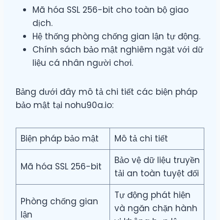
Mã hóa SSL 256-bit cho toàn bộ giao
dịch.
Hệ thống phòng chống gian lận tự động.
Chính sách bảo mật nghiêm ngặt với dữ
liệu cá nhân người chơi.
Bảng dưới đây mô tả chi tiết các biện pháp
bảo mật tại nohu90a.io:
Biện pháp bảo mật
Mô tả chi tiết
Bảo vệ dữ liệu truyền
Mã hóa SSL 256-bit
tải an toàn tuyệt đối
Tự động phát hiện
Phòng chống gian
và ngăn chặn hành
lận