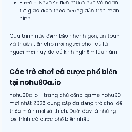
Bước 5: Nhập số tiền muốn nạp và hoàn
tất giao dịch theo hướng dẫn trên màn
hình.
Quá trình này đảm bảo nhanh gọn, an toàn
và thuận tiện cho mọi người chơi, dù là
người mới hay đã có kinh nghiệm lâu năm.
Các trò chơi cá cược phổ biến
tại nohu90a.io
nohu90a.io – trang chủ cổng game nohu90
mới nhất 2026 cung cấp đa dạng trò chơi để
thỏa mãn mọi sở thích. Dưới đây là những
loại hình cá cược phổ biến nhất: