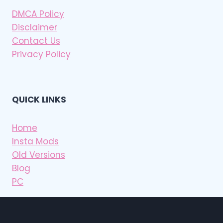
DMCA Policy
Disclaimer
Contact Us
Privacy Policy
QUICK LINKS
Home
Insta Mods
Old Versions
Blog
PC