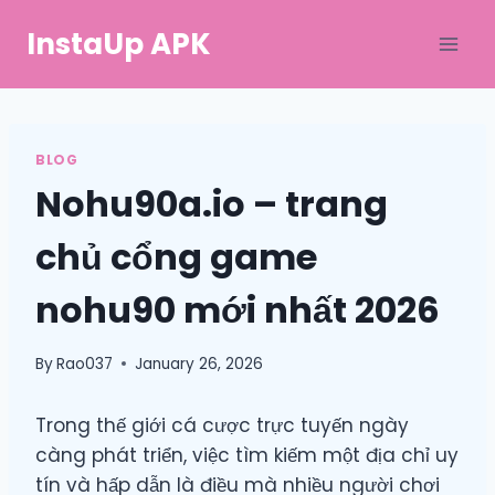
Skip
InstaUp APK
to
content
BLOG
Nohu90a.io – trang
chủ cổng game
nohu90 mới nhất 2026
By
Rao037
January 26, 2026
Trong thế giới cá cược trực tuyến ngày
càng phát triển, việc tìm kiếm một địa chỉ uy
tín và hấp dẫn là điều mà nhiều người chơi