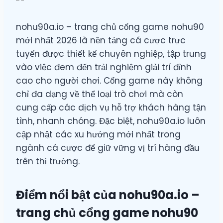
nohu90a.io – trang chủ cổng game nohu90
mới nhất 2026 là nền tảng cá cược trực
tuyến được thiết kế chuyên nghiệp, tập trung
vào việc đem đến trải nghiệm giải trí đỉnh
cao cho người chơi. Cổng game này không
chỉ đa dạng về thể loại trò chơi mà còn
cung cấp các dịch vụ hỗ trợ khách hàng tận
tình, nhanh chóng. Đặc biệt, nohu90a.io luôn
cập nhật các xu hướng mới nhất trong
ngành cá cược để giữ vững vị trí hàng đầu
trên thị trường.
Điểm nổi bật của nohu90a.io –
trang chủ cổng game nohu90