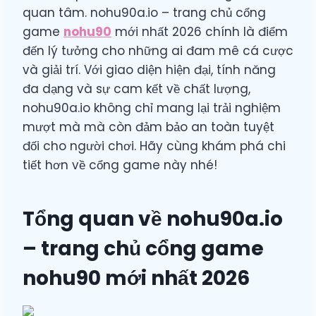
quan tâm. nohu90a.io – trang chủ cổng
game
nohu90
mới nhất 2026 chính là điểm
đến lý tưởng cho những ai đam mê cá cược
và giải trí. Với giao diện hiện đại, tính năng
đa dạng và sự cam kết về chất lượng,
nohu90a.io không chỉ mang lại trải nghiệm
mượt mà mà còn đảm bảo an toàn tuyệt
đối cho người chơi. Hãy cùng khám phá chi
tiết hơn về cổng game này nhé!
Tổng quan về nohu90a.io
– trang chủ cổng game
nohu90 mới nhất 2026