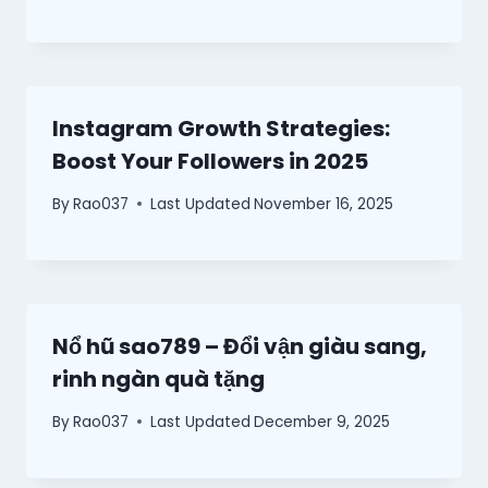
Instagram Growth Strategies:
Boost Your Followers in 2025
By
Rao037
Last Updated
November 16, 2025
Nổ hũ sao789 – Đổi vận giàu sang,
rinh ngàn quà tặng
By
Rao037
Last Updated
December 9, 2025