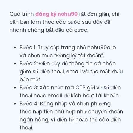
Quá trình
đăng ký nohu90
rất đơn giản, chỉ
cần bạn làm theo các bước sau đây để
nhanh chóng bắt đầu cá cược:
Bước 1: Truy cập trang chủ nohu90a.io
và chọn mục “Đăng ký tài khoản”.
Bước 2: Điền đầy đủ thông tin cá nhân
gồm số điện thoại, email và tạo mật khẩu
bảo mật.
Bước 3: Xác nhận mã OTP gửi về số điện
thoại hoặc email để kích hoạt tài khoản.
Bước 4: Đăng nhập và chọn phương
thức nạp tiền phù hợp như chuyển khoản
ngân hàng, ví điện tử hoặc thẻ cào điện
thoại.