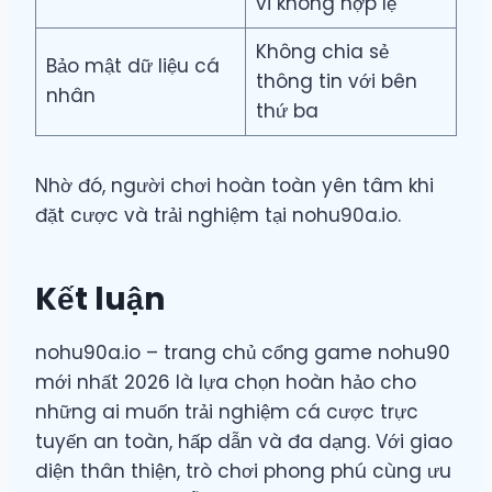
vi không hợp lệ
Không chia sẻ
Bảo mật dữ liệu cá
thông tin với bên
nhân
thứ ba
Nhờ đó, người chơi hoàn toàn yên tâm khi
đặt cược và trải nghiệm tại nohu90a.io.
Kết luận
nohu90a.io – trang chủ cổng game nohu90
mới nhất 2026 là lựa chọn hoàn hảo cho
những ai muốn trải nghiệm cá cược trực
tuyến an toàn, hấp dẫn và đa dạng. Với giao
diện thân thiện, trò chơi phong phú cùng ưu