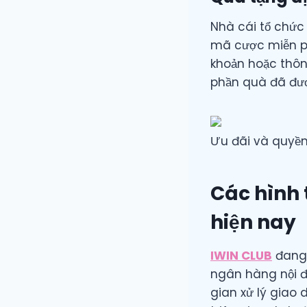
Nhà cái tổ chức
mã cược miễn ph
khoản hoặc thôn
phần quà đã đượ
Ưu đãi và quyền 
Các hình 
hiện nay
IWIN CLUB
đang 
ngân hàng nội đị
gian xử lý giao 