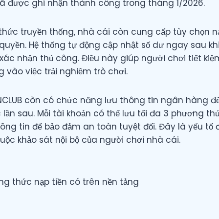
 đã được ghi nhận thành công trong tháng 1/2026.
thức truyền thống, nhà cái còn cung cấp tùy chọn 
 quyền. Hệ thống tự động cập nhật số dư ngay sau kh
xác nhận thủ công. Điều này giúp người chơi tiết kiệ
g vào việc trải nghiệm trò chơi.
NCLUB còn có chức năng lưu thông tin ngân hàng để
lần sau. Mỗi tài khoản có thể lưu tối đa 3 phương th
ng tin để bảo đảm an toàn tuyệt đối. Đây là yếu tố
ộc khảo sát nội bộ của người chơi nhà cái.
 thức nạp tiền có trên nền tảng