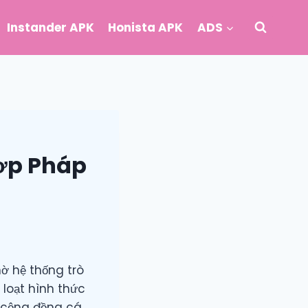
Instander APK
Honista APK
ADS
Hợp Pháp
ờ hệ thống trò
 loạt hình thức
 cộng đồng cá