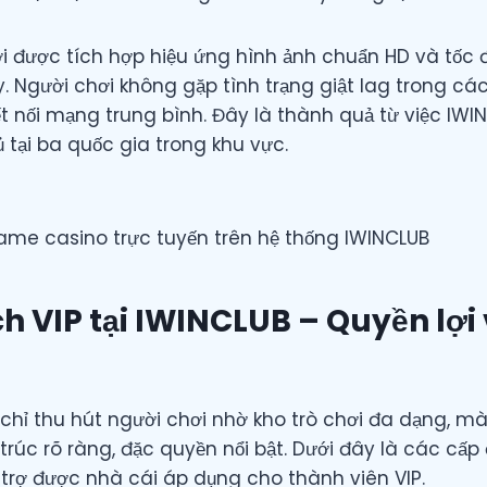
ơi được tích hợp hiệu ứng hình ảnh chuẩn HD và tốc 
y. Người chơi không gặp tình trạng giật lag trong c
t nối mạng trung bình. Đây là thành quả từ việc IW
 tại ba quốc gia trong khu vực.
me casino trực tuyến trên hệ thống IWINCLUB
h VIP tại IWINCLUB – Quyền lợi
chỉ thu hút người chơi nhờ kho trò chơi đa dạng, mà
trúc rõ ràng, đặc quyền nổi bật. Dưới đây là các cấp đ
 trợ được nhà cái áp dụng cho thành viên VIP.