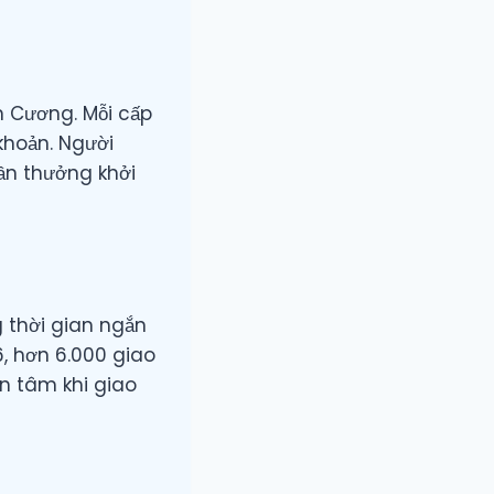
m Cương. Mỗi cấp
khoản. Người
ần thưởng khởi
g thời gian ngắn
, hơn 6.000 giao
an tâm khi giao