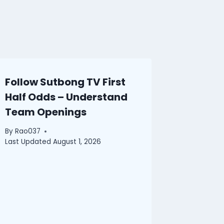
Follow Sutbong TV First
Half Odds – Understand
Team Openings
By
Rao037
Last Updated
August 1, 2026