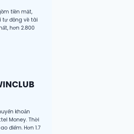
gồm tiền mặt,
tự động về tài
ất, hơn 2.800
IWINCLUB
chuyển khoản
tel Money. Thời
cao điểm. Hơn 1.7