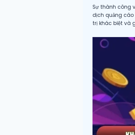
Sự thành công v
dịch quảng cáo 
trị khác biệt và