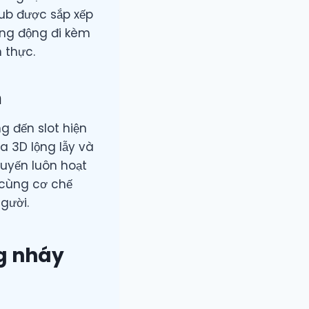
lub được sắp xếp
ống động đi kèm
 thực.
n
g đến slot hiện
a 3D lộng lẫy và
tuyến luôn hoạt
 cùng cơ chế
gười.
ng nháy