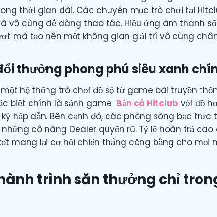
rong thời gian dài. Các chuyên mục trò chơi tại Hitc
 và vô cùng dễ dàng thao tác. Hiệu ứng âm thanh s
t mà tạo nên một không gian giải trí vô cùng chân
ổi thưởng phong phú siêu xanh chí
một hệ thống trò chơi đồ sộ từ game bài truyền thốn
đặc biệt chính là sảnh game
Bắn cá Hitclub
với đồ họ
c kỳ hấp dẫn. Bên cạnh đó, các phòng sòng bạc trực 
i những cô nàng Dealer quyến rũ. Tỷ lệ hoàn trả cao
ết mang lại cơ hội chiến thắng công bằng cho mọi n
hành trình săn thưởng chỉ tro