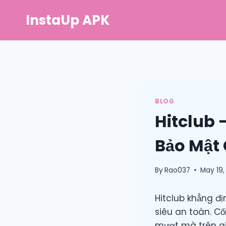
Skip
InstaUp APK
to
content
BLOG
Hitclub 
Bảo Mật
By
Rao037
May 19,
Hitclub khẳng đ
siêu an toàn. C
mượt mà trên gi