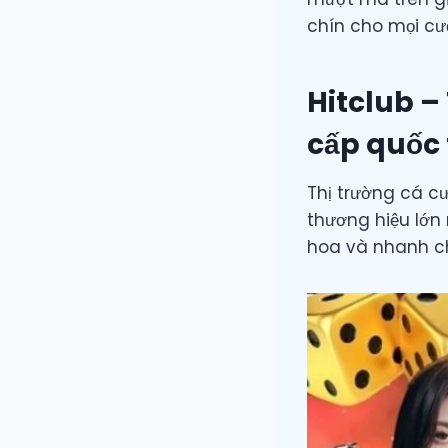
chín cho mọi cư
Hitclub –
cấp quốc 
Thị trường cá cư
thương hiệu lớn 
hoa và nhanh ch