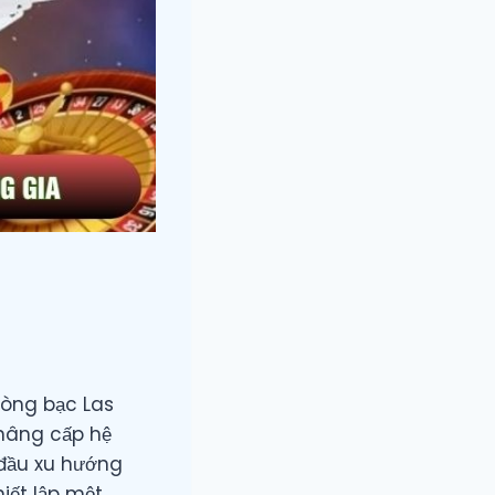
sòng bạc Las
 nâng cấp hệ
 đầu xu hướng
hiết lập một