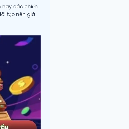
n hay các chiến
õi tạo nên giá