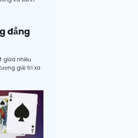
ng đẳng
t giữa nhiều
ượng giải trí xa