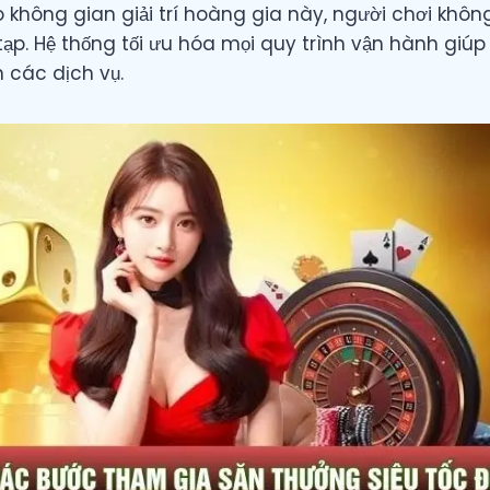
không gian giải trí hoàng gia này, người chơi không
ạp. Hệ thống tối ưu hóa mọi quy trình vận hành giúp
 các dịch vụ.