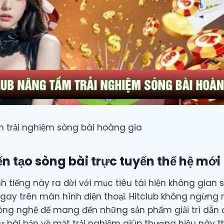
m trải nghiệm sòng bài hoàng gia
n tạo sòng bài trực tuyến thế hệ mới
tiếng này ra đời với mục tiêu tái hiện không gian 
gay trên màn hình điện thoại. Hitclub không ngừng
ông nghệ để mang đến những sản phẩm giải trí dẫn
 tư bài bản về mặt trải nghiệm giúp thương hiệu này t