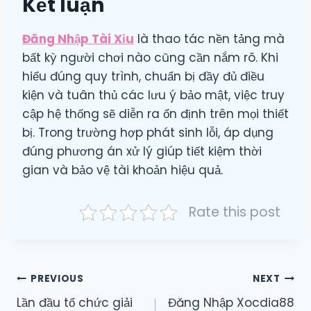
Kết luận
Đăng Nhập Tài Xỉu
là thao tác nền tảng mà
bất kỳ người chơi nào cũng cần nắm rõ. Khi
hiểu đúng quy trình, chuẩn bị đầy đủ điều
kiện và tuân thủ các lưu ý bảo mật, việc truy
cập hệ thống sẽ diễn ra ổn định trên mọi thiết
bị. Trong trường hợp phát sinh lỗi, áp dụng
đúng phương án xử lý giúp tiết kiệm thời
gian và bảo vệ tài khoản hiệu quả.
Rate this post
Post
PREVIOUS
NEXT
Lần đầu tổ chức giải
Đăng Nhập Xocdia88