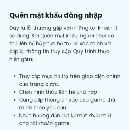
Quên mật khẩu đăng nhập
Đây là lỗi thường gặp với những tài khoản ít
sử dụng. Khi quên mật khẩu, người chơi có
thể liên hệ bộ phận hỗ trợ để xác minh và
cấp lại thông tin truy cập. Quy trình thực
hiện gồm:
Truy cập mục hỗ trợ trên giao diện chính
của trang cược.
Chọn hình thức liên hệ phù hợp
Cung cấp thông tin xác của game thủ
minh theo yêu cầu.
Nhận hướng dẫn đặt lại mật khẩu mới
cho tài khoản game.