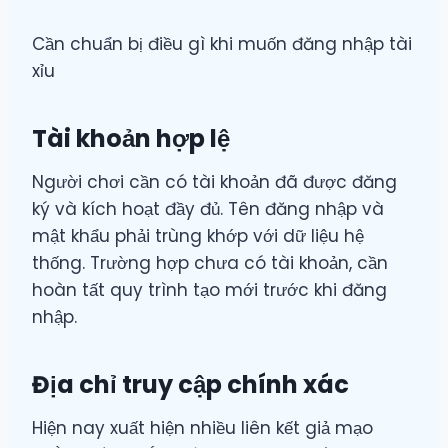
Cần chuẩn bị điều gì khi muốn đăng nhập tài
xỉu
Tài khoản hợp lệ
Người chơi cần có tài khoản đã được đăng
ký và kích hoạt đầy đủ. Tên đăng nhập và
mật khẩu phải trùng khớp với dữ liệu hệ
thống. Trường hợp chưa có tài khoản, cần
hoàn tất quy trình tạo mới trước khi đăng
nhập.
Địa chỉ truy cập chính xác
Hiện nay xuất hiện nhiều liên kết giả mạo