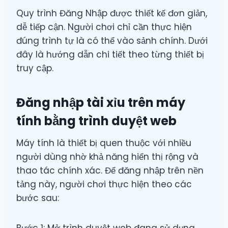
Quy trình Đăng Nhập được thiết kế đơn giản,
dễ tiếp cận. Người chơi chỉ cần thực hiện
đúng trình tự là có thể vào sảnh chính. Dưới
đây là hướng dẫn chi tiết theo từng thiết bị
truy cập.
Đăng nhập tài xỉu trên máy
tính bằng trình duyệt web
Máy tính là thiết bị quen thuộc với nhiều
người dùng nhờ khả năng hiển thị rộng và
thao tác chính xác. Để đăng nhập trên nền
tảng này, người chơi thực hiện theo các
bước sau:
Bước 1: Mở trình duyệt web đang sử dụng,