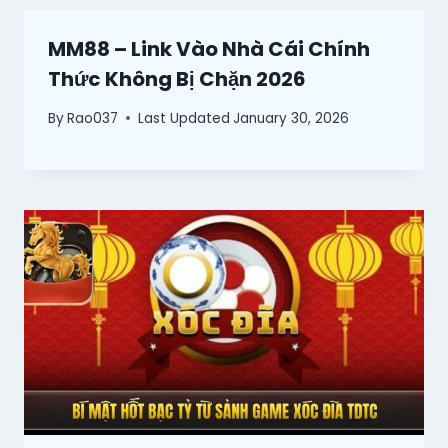
MM88 – Link Vào Nhà Cái Chính
Thức Không Bị Chặn 2026
By
Rao037
Last Updated
January 30, 2026