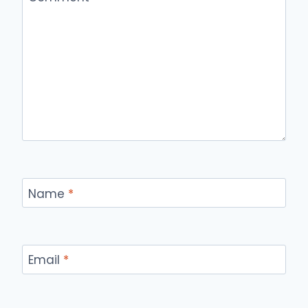
Name
*
Email
*