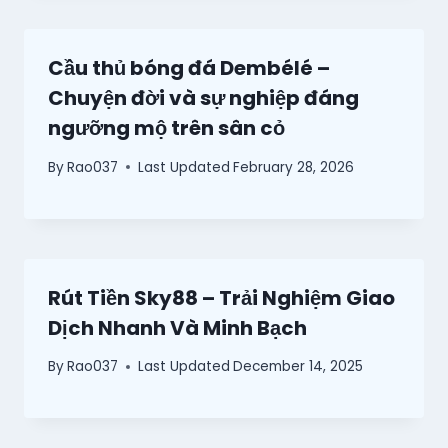
Cầu thủ bóng đá Dembélé –
Chuyện đời và sự nghiệp đáng
ngưỡng mộ trên sân cỏ
By
Rao037
Last Updated
February 28, 2026
Rút Tiền Sky88 – Trải Nghiệm Giao
Dịch Nhanh Và Minh Bạch
By
Rao037
Last Updated
December 14, 2025