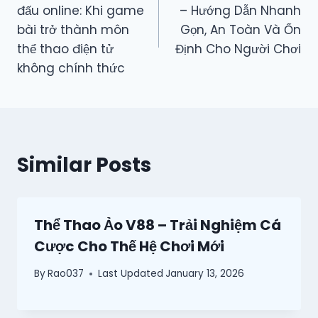
navigation
đấu online: Khi game
– Hướng Dẫn Nhanh
bài trở thành môn
Gọn, An Toàn Và Ổn
thể thao điện tử
Định Cho Người Chơi
không chính thức
Similar Posts
Thể Thao Ảo V88 – Trải Nghiệm Cá
Cược Cho Thế Hệ Chơi Mới
By
Rao037
Last Updated
January 13, 2026