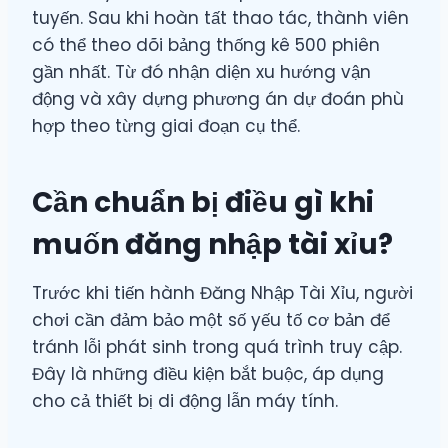
tuyến. Sau khi hoàn tất thao tác, thành viên
có thể theo dõi bảng thống kê 500 phiên
gần nhất. Từ đó nhận diện xu hướng vận
động và xây dựng phương án dự đoán phù
hợp theo từng giai đoạn cụ thể.
Cần chuẩn bị điều gì khi
muốn đăng nhập tài xỉu?
Trước khi tiến hành Đăng Nhập Tài Xỉu, người
chơi cần đảm bảo một số yếu tố cơ bản để
tránh lỗi phát sinh trong quá trình truy cập.
Đây là những điều kiện bắt buộc, áp dụng
cho cả thiết bị di động lẫn máy tính.