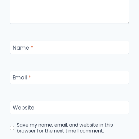
Name
*
Email
*
Website
Save my name, email, and website in this
browser for the next time I comment.