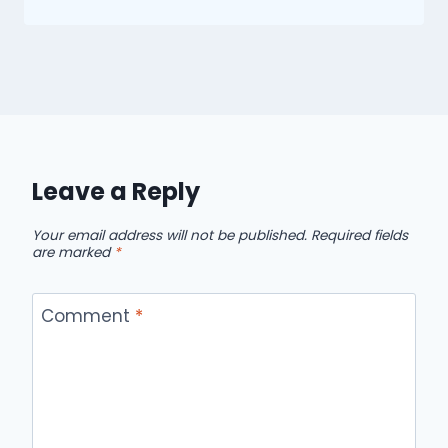
Leave a Reply
Your email address will not be published.
Required fields
are marked
*
Comment
*