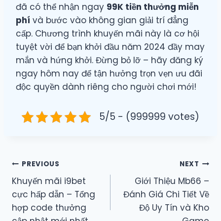
đã có thể nhận ngay
99K tiền thưởng miễn
phí
và bước vào không gian giải trí đẳng
cấp. Chương trình khuyến mãi này là cơ hội
tuyệt vời để bạn khởi đầu năm 2024 đầy may
mắn và hứng khởi. Đừng bỏ lỡ – hãy đăng ký
ngay hôm nay để tận hưởng trọn vẹn ưu đãi
độc quyền dành riêng cho người chơi mới!
5/5 - (999999 votes)
Post
PREVIOUS
NEXT
Khuyến mãi i9bet
Giới Thiệu Mb66 –
navigation
cực hấp dẫn – Tổng
Đánh Giá Chi Tiết Về
hợp code thưởng
Độ Uy Tín và Kho
cập nhật mới nhất
Game