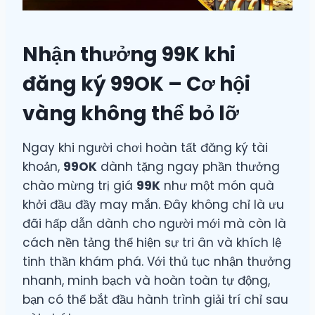
Nhận thưởng 99K khi
đăng ký 99OK – Cơ hội
vàng không thể bỏ lỡ
Ngay khi người chơi hoàn tất đăng ký tài
khoản,
99OK
dành tặng ngay phần thưởng
chào mừng trị giá
99K
như một món quà
khởi đầu đầy may mắn. Đây không chỉ là ưu
đãi hấp dẫn dành cho người mới mà còn là
cách nền tảng thể hiện sự tri ân và khích lệ
tinh thần khám phá. Với thủ tục nhận thưởng
nhanh, minh bạch và hoàn toàn tự động,
bạn có thể bắt đầu hành trình giải trí chỉ sau