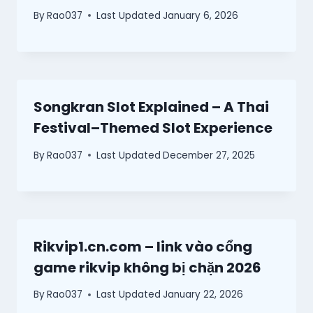
By
Rao037
Last Updated
January 6, 2026
Songkran Slot Explained – A Thai
Festival–Themed Slot Experience
By
Rao037
Last Updated
December 27, 2025
Rikvip1.cn.com – link vào cổng
game rikvip không bị chặn 2026
By
Rao037
Last Updated
January 22, 2026