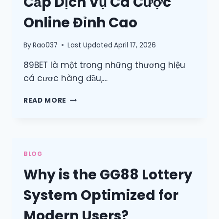
Cấp Dịch Vụ Cá Cược
KHOẢN
Online Đỉnh Cao
ĐỂ
BẮT
ĐẦU
By
Rao037
Last Updated
April 17, 2026
HÀNH
TRÌNH
89BET là một trong những thương hiệu
GIẢI
cá cược hàng đầu,…
TRÍ
TRỌN
89BET
VẸN
READ MORE
–
ĐỊA
CHỈ
CUNG
CẤP
BLOG
DỊCH
Why is the GG88 Lottery
VỤ
CÁ
System Optimized for
CƯỢC
ONLINE
Modern Users?
ĐỈNH