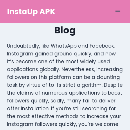
Skip
InstaUp APK
to
content
Blog
Undoubtedly, like WhatsApp and Facebook,
Instagram gained ground quickly, and now
it’s become one of the most widely used
applications globally. Nevertheless, increasing
followers on this platform can be a daunting
task by virtue of to its strict algorithm. Despite
the claims of numerous applications to boost
followers quickly, sadly, many fail to deliver
after installation. I
f you’re still searching for
the most effective methods to increase your
Instagram followers quickly, you’re welcome