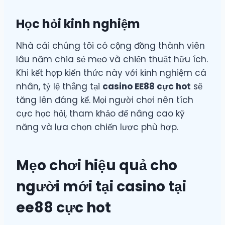
Học hỏi kinh nghiệm
Nhà cái chúng tôi có cộng đồng thành viên
lâu năm chia sẻ mẹo và chiến thuật hữu ích.
Khi kết hợp kiến thức này với kinh nghiệm cá
nhân, tỷ lệ thắng tại
casino EE88 cực hot
sẽ
tăng lên đáng kể. Mọi người chơi nên tích
cực học hỏi, tham khảo để nâng cao kỹ
năng và lựa chọn chiến lược phù hợp.
Mẹo chơi hiệu quả cho
người mới tại casino tại
ee88 cực hot