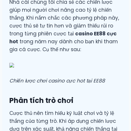
Nhà cái chúng tôi chia sẻ các chiến lược
giúp mọi người chơi nâng cao tỷ lệ chiến
thắng. Khi nắm chắc các phương pháp này,
cược thủ sẽ tự tin hơn và giảm thiểu rủi ro
trong từng phiên cược tại
casino EE88 cực
hot
trong năm nay dành cho bạn khi tham
gia cá cược. Cụ thể như sau:
Chiến lược chơi casino cực hot tại EE88
Phân tích trò chơi
Cược thủ nên tìm hiểu kỹ luật chơi và tỷ lệ
thắng của từng trò. Khi áp dụng chiến lược
dựa trên xác suất, khả năng chiến thắng tại