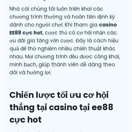
Nhà cái chúng tôi luôn triển khai các
chương trình thưởng và hoàn tiền định kỳ
dành cho người chơi. Khi tham gia
casino
EE88 cực hot
, cược thủ có cơ hội nhận các
ưu đãi gia tăng vốn cược. Đây là cách hiệu
quả để thử nghiệm nhiều chiến thuật khác
nhau. Mọi chương trình đều được công khai,
minh bạch, giúp thành viên dễ dàng theo
dõi và hưởng lợi.
Chiến lược tối ưu cơ hội
thắng tại casino tại ee88
cực hot