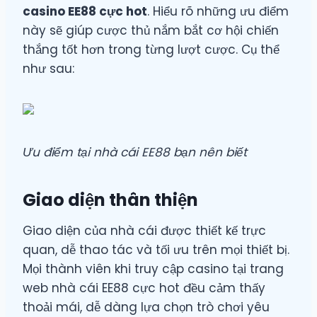
casino EE88 cực hot
. Hiểu rõ những ưu điểm
này sẽ giúp cược thủ nắm bắt cơ hội chiến
thắng tốt hơn trong từng lượt cược. Cụ thể
như sau:
Ưu điểm tại nhà cái EE88 bạn nên biết
Giao diện thân thiện
Giao diện của nhà cái được thiết kế trực
quan, dễ thao tác và tối ưu trên mọi thiết bị.
Mọi thành viên khi truy cập casino tại trang
web nhà cái EE88 cực hot đều cảm thấy
thoải mái, dễ dàng lựa chọn trò chơi yêu