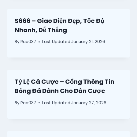
S666 – Giao Diện Đẹp, Tốc Độ
Nhanh, Dễ Thắng
By
Rao037
Last Updated
January 21, 2026
Tỷ Lệ Cá Cược – Cổng Thông Tin
Bóng Đá Dành Cho Dân Cược
By
Rao037
Last Updated
January 27, 2026