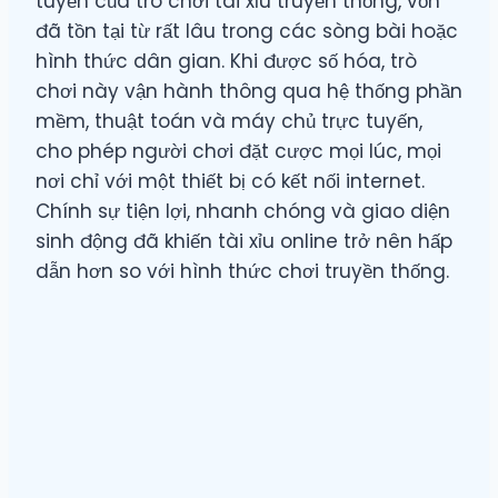
tuyến của trò chơi tài xỉu truyền thống, vốn
đã tồn tại từ rất lâu trong các sòng bài hoặc
hình thức dân gian. Khi được số hóa, trò
chơi này vận hành thông qua hệ thống phần
mềm, thuật toán và máy chủ trực tuyến,
cho phép người chơi đặt cược mọi lúc, mọi
nơi chỉ với một thiết bị có kết nối internet.
Chính sự tiện lợi, nhanh chóng và giao diện
sinh động đã khiến tài xỉu online trở nên hấp
dẫn hơn so với hình thức chơi truyền thống.