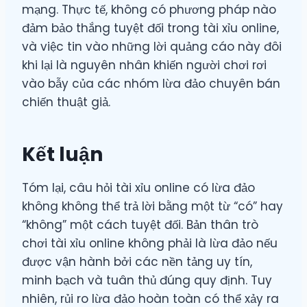
mạng. Thực tế, không có phương pháp nào
đảm bảo thắng tuyệt đối trong tài xỉu online,
và việc tin vào những lời quảng cáo này đôi
khi lại là nguyên nhân khiến người chơi rơi
vào bẫy của các nhóm lừa đảo chuyên bán
chiến thuật giả.
Kết luận
Tóm lại, câu hỏi tài xỉu online có lừa đảo
không không thể trả lời bằng một từ “có” hay
“không” một cách tuyệt đối. Bản thân trò
chơi tài xỉu online không phải là lừa đảo nếu
được vận hành bởi các nền tảng uy tín,
minh bạch và tuân thủ đúng quy định. Tuy
nhiên, rủi ro lừa đảo hoàn toàn có thể xảy ra