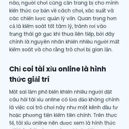
nào, người chơi cũng cần trang bị cho mình
kiến thức cơ bản về cách chơi, xác suất và
các chiến lược quản lý vốn. Quan trọng hơn
cả là kiểm soát tốt tâm lý, tránh rơi vào
trạng thái gỡ gạc khi thua liên tiếp, bởi đây
chính là nguyên nhân khiến nhiều người mất
kiểm soát và cho rằng trò chơi bị gian lận.
Chỉ coi tài xỉu online là hình
thức giải trí
Một sai lầm phổ biến khiến nhiều người đặt
câu hỏi tài xỉu online có lừa đảo không chính
là việc coi trò chơi này như một kênh đầu tư
hoặc phương tiện kiếm tiền chính. Trên thực
tế, tài xỉu online nên được xem là hình thức