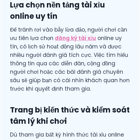
Lựa chọn nền tảng tài xỉu
online uy tín
Để tránh rơi vào bẫy lừa đảo, người chơi cần
ưu tiên lựa chọn
đăng ký tài xỉu
online uy
tín, có lịch sử hoạt động lâu năm và được
nhiều người đánh giá tích cực. Việc tìm hiểu
thông tin qua các diễn đàn, cộng đồng
người chơi hoặc các bài đánh giá chuyên
sâu sẽ giúp bạn có cái nhìn khách quan hơn
trước khi quyết định tham gia.
Trang bị kiến thức và kiểm soát
tâm lý khi chơi
Dù tham gia bất kỳ hình thức tài xỉu online