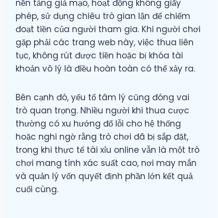
nền tảng giả mạo, hoạt động không giấy
phép, sử dụng chiêu trò gian lận để chiếm
đoạt tiền của người tham gia. Khi người chơi
gặp phải các trang web này, việc thua liên
tục, không rút được tiền hoặc bị khóa tài
khoản vô lý là điều hoàn toàn có thể xảy ra.
Bên cạnh đó, yếu tố tâm lý cũng đóng vai
trò quan trọng. Nhiều người khi thua cược
thường có xu hướng đổ lỗi cho hệ thống
hoặc nghi ngờ rằng trò chơi đã bị sắp đặt,
trong khi thực tế tài xỉu online vẫn là một trò
chơi mang tính xác suất cao, nơi may mắn
và quản lý vốn quyết định phần lớn kết quả
cuối cùng.