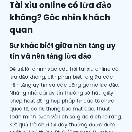
Tài xỉu online có lừa đảo
không? Góc nhìn khách
quan
Sự khác biệt giữa nền tảng uy
tín và nền tảng lừa đảo
Để trả lời chính xác câu hỏi tài xỉu online có
lừa đảo không, cần phân biệt rõ giữa các
nền tảng uy tín và các cổng game lừa đảo.
Những nhà cái uy tín thường sở hữu giấy
phép hoạt động hợp pháp từ các tổ chức
quốc tế, có hệ thống bảo mật cao, thuật
toán minh bạch và lịch sử giao dịch rõ ràng.
Kết quả trò chơi tại đây thường được kiểm