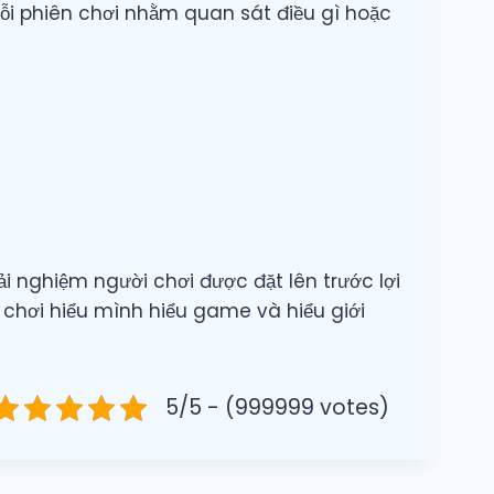
mỗi phiên chơi nhằm quan sát điều gì hoặc
ải nghiệm người chơi được đặt lên trước lợi
 chơi hiểu mình hiểu game và hiểu giới
5/5 - (999999 votes)