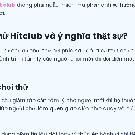
t club
không phải ngẫu nhiên mà phản ánh xu hướng 
i.
thử Hitclub và ý nghĩa thật sự?
 tư chế độ chơi thử bởi phía sau đó là cả một chiến
ành trình tâm lý của người chơi mới khi đối diện một
chơi thử
 cầu giảm rào cản tâm lý cho người mới khi họ thường
 giúp người chơi làm quen giao diện nhịp quay và h
dựng niềm tin lâu dài thay vì thúc ép hành vi chi 