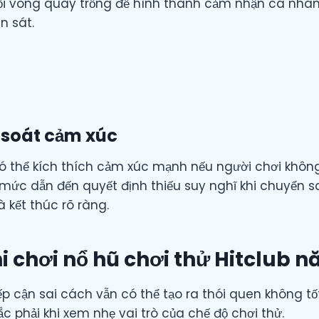
ỗi vòng quay trống để hình thành cảm nhận cá nhân. 
n sát.
m soát cảm xúc
 có thể kích thích cảm xúc mạnh nếu người chơi không
mức dẫn đến quyết định thiếu suy nghĩ khi chuyển sa
 kết thúc rõ ràng.
i chơi nổ hũ chơi thử Hitclub 
p cận sai cách vẫn có thể tạo ra thói quen không tố
 phải khi xem nhẹ vai trò của chế độ chơi thử.