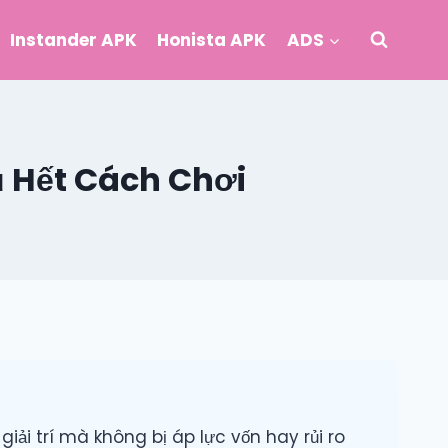
Instander APK
Honista APK
ADS
ủ Hết Cách Chơi
i trí mà không bị áp lực vốn hay rủi ro