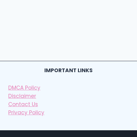
IMPORTANT LINKS
DMCA Policy
Disclaimer
Contact Us
Privacy Policy