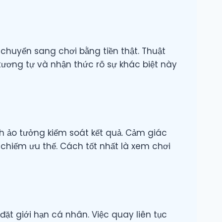
 chuyển sang chơi bằng tiền thật. Thuật
ương tự và nhận thức rõ sự khác biệt này
nh ảo tưởng kiểm soát kết quả. Cảm giác
 chiếm ưu thế. Cách tốt nhất là xem chơi
đặt giới hạn cá nhân. Việc quay liên tục