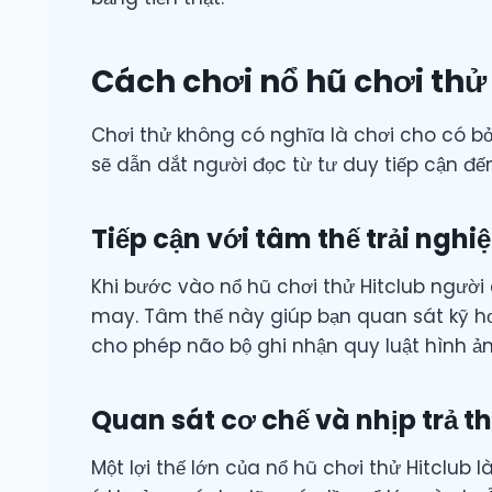
Cách chơi nổ hũ chơi thử
Chơi thử không có nghĩa là chơi cho có bởi
sẽ dẫn dắt người đọc từ tư duy tiếp cận
Tiếp cận với tâm thế trải nghi
Khi bước vào nổ hũ chơi thử Hitclub người 
may. Tâm thế này giúp bạn quan sát kỹ hơn
cho phép não bộ ghi nhận quy luật hình ả
Quan sát cơ chế và nhịp trả 
Một lợi thế lớn của nổ hũ chơi thử Hitclub