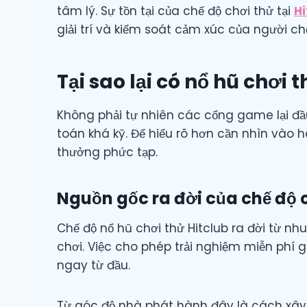
tâm lý. Sự tồn tại của chế độ chơi thử tại
Hi
giải trí và kiểm soát cảm xúc của người chơ
Tại sao lại có nổ hũ chơi 
Không phải tự nhiên các cổng game lại đầu
toán khá kỹ. Để hiểu rõ hơn cần nhìn vào h
thưởng phức tạp.
Nguồn gốc ra đời của chế độ 
Chế độ nổ hũ chơi thử Hitclub ra đời từ nhu
chơi. Việc cho phép trải nghiệm miễn phí
ngay từ đầu.
Từ góc độ nhà phát hành đây là cách xây 