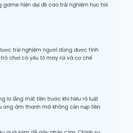
game hiện đại đề cao trải nghiệm học hỏi
 lược trải nghiệm người dùng được tính
 trò chơi có yếu tố may rủi và cơ chế
 lo lắng mất tiền trước khi hiểu rõ luật
iệu ứng âm thanh mà không cần nạp tiền
tiêu quá sớm dễ gây phản cảm. Chính sự