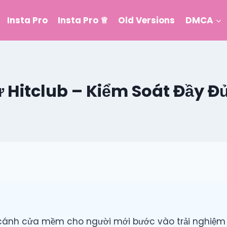
Insta Pro
Insta Pro ♕
Old Versions
DMCA
 Hitclub – Kiểm Soát Đầy Đ
cánh cửa mềm cho người mới bước vào trải nghiệm giả