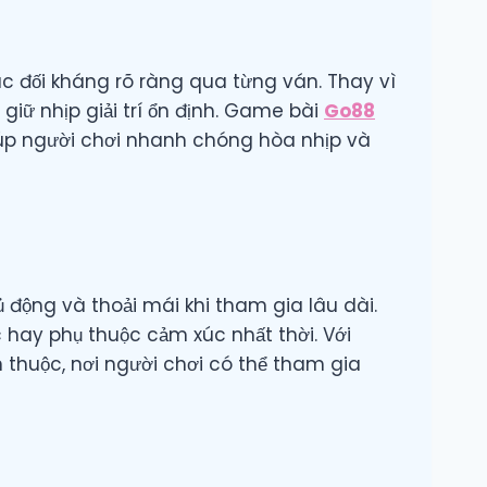
ác đối kháng rõ ràng qua từng ván. Thay vì
iữ nhịp giải trí ổn định. Game bài
Go88
giúp người chơi nhanh chóng hòa nhịp và
động và thoải mái khi tham gia lâu dài.
ực hay phụ thuộc cảm xúc nhất thời. Với
huộc, nơi người chơi có thể tham gia