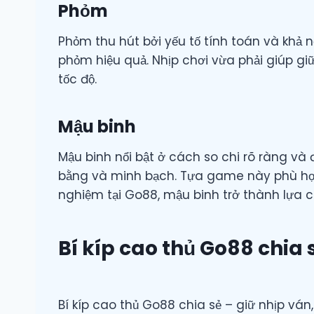
Phỏm
Phỏm thu hút bởi yếu tố tính toán và khả n
phỏm hiệu quả. Nhịp chơi vừa phải giúp gi
tốc độ.
Mậu binh
Mậu binh nổi bật ở cách so chi rõ ràng và 
bằng và minh bạch. Tựa game này phù hợp vớ
nghiệm tại Go88, mậu binh trở thành lựa c
Bí kíp cao thủ Go88 chia s
Bí kíp cao thủ Go88 chia sẻ – giữ nhịp ván,