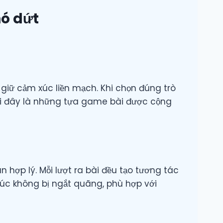
hó dứt
giữ cảm xúc liền mạch. Khi chọn đúng trò
ưới đây là những tựa game bài được cộng
hợp lý. Mỗi lượt ra bài đều tạo tương tác
 xúc không bị ngắt quãng, phù hợp với