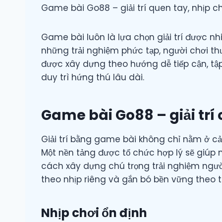
Game bài Go88 – giải trí quen tay, nhịp c
Game bài luôn là lựa chọn giải trí được n
những trải nghiệm phức tạp, người chơi th
được xây dựng theo hướng dễ tiếp cận, tậ
duy trì hứng thú lâu dài.
Game bài Go88 – giải trí
Giải trí bằng game bài không chỉ nằm ở c
Một nền tảng được tổ chức hợp lý sẽ giúp ng
cách xây dựng chú trọng trải nghiệm ngư
theo nhịp riêng và gắn bó bền vững theo t
Nhịp chơi ổn định