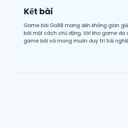
Kết bài
Game bài Go88 mang đến không gian giải t
bài một cách chủ động. Với kho game đa dạ
game bài và mong muốn duy trì trải nghiệm