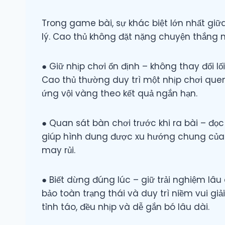
Trong game bài, sự khác biệt lớn nhất gi
lý. Cao thủ không đặt nặng chuyện thắng n
● Giữ nhịp chơi ổn định – không thay đổi lố
Cao thủ thường duy trì một nhịp chơi quen
ứng vội vàng theo kết quả ngắn hạn.
● Quan sát bàn chơi trước khi ra bài – đọc 
giúp hình dung được xu hướng chung của vá
may rủi.
● Biết dừng đúng lúc – giữ trải nghiệm lâu
bảo toàn trạng thái và duy trì niềm vui giải
tỉnh táo, đều nhịp và dễ gắn bó lâu dài.