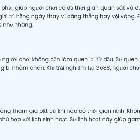
hải, giúp người chơi có đủ thời gian quan sát và đư
iải trí hằng ngày thay vì căng thẳng hay vội vàng. 
s nhẹ nhàng.
p người chơi không cần làm quen lại từ đầu. Sự quen 
g bị nhàm chán. Khi trải nghiệm tại Go88, người chơ
àng tham gia bất cứ khi nào có thời gian rảnh. Khôn
hù hợp với lịch sinh hoạt. Sự linh hoạt này giúp game