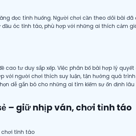
ăng đọc tình huống. Người chơi cần theo dõi bài đã đ
ữ đầu óc tỉnh táo, phù hợp với những ai thích cảm g
đề cao tư duy sắp xếp. Việc phân bổ bài hợp lý quyết
i người chơi thích suy luận, tận hưởng quá trình sắp
họn dễ gắn bó cho những ai tìm kiếm sự ổn định lâu
ẻ – giữ nhịp ván, chơi tỉnh táo
 chơi tỉnh táo