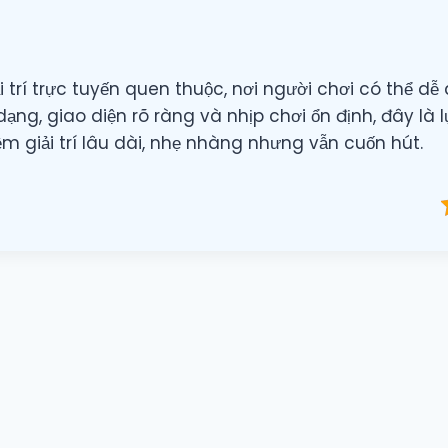
rí trực tuyến quen thuộc, nơi người chơi có thể d
ng, giao diện rõ ràng và nhịp chơi ổn định, đây là
 giải trí lâu dài, nhẹ nhàng nhưng vẫn cuốn hút.