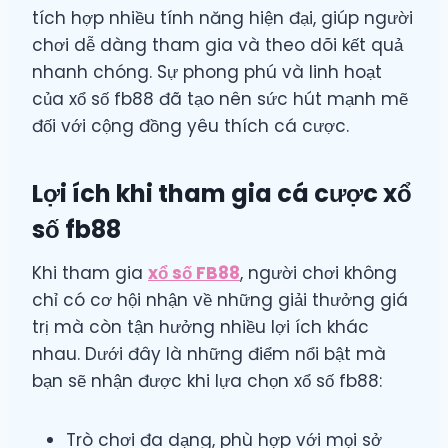
tích hợp nhiều tính năng hiện đại, giúp người
chơi dễ dàng tham gia và theo dõi kết quả
nhanh chóng. Sự phong phú và linh hoạt
của xổ số fb88 đã tạo nên sức hút mạnh mẽ
đối với cộng đồng yêu thích cá cược.
Lợi ích khi tham gia cá cược xổ
số fb88
Khi tham gia
xổ số FB88
, người chơi không
chỉ có cơ hội nhận về những giải thưởng giá
trị mà còn tận hưởng nhiều lợi ích khác
nhau. Dưới đây là những điểm nổi bật mà
bạn sẽ nhận được khi lựa chọn xổ số fb88:
Trò chơi đa dạng, phù hợp với mọi sở