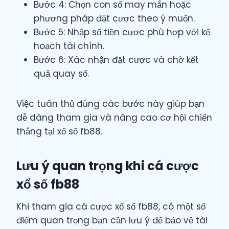
Bước 4: Chọn con số may mắn hoặc
phương pháp đặt cược theo ý muốn.
Bước 5: Nhập số tiền cược phù hợp với kế
hoạch tài chính.
Bước 6: Xác nhận đặt cược và chờ kết
quả quay số.
Việc tuân thủ đúng các bước này giúp bạn
dễ dàng tham gia và nâng cao cơ hội chiến
thắng tại xổ số fb88.
Lưu ý quan trọng khi cá cược
xổ số fb88
Khi tham gia cá cược xổ số fb88, có một số
điểm quan trọng bạn cần lưu ý để bảo vệ tài