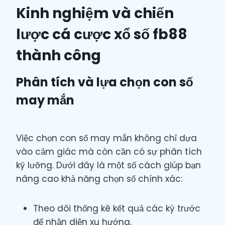
Kinh nghiệm và chiến
lược cá cược xổ số fb88
thành công
Phân tích và lựa chọn con số
may mắn
Việc chọn con số may mắn không chỉ dựa
vào cảm giác mà còn cần có sự phân tích
kỹ lưỡng. Dưới đây là một số cách giúp bạn
nâng cao khả năng chọn số chính xác:
Theo dõi thống kê kết quả các kỳ trước
để nhận diện xu hướng.