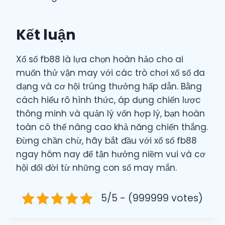
Kết luận
Xổ số fb88 là lựa chọn hoàn hảo cho ai
muốn thử vận may với các trò chơi xổ số đa
dạng và cơ hội trúng thưởng hấp dẫn. Bằng
cách hiểu rõ hình thức, áp dụng chiến lược
thông minh và quản lý vốn hợp lý, bạn hoàn
toàn có thể nâng cao khả năng chiến thắng.
Đừng chần chừ, hãy bắt đầu với xổ số fb88
ngay hôm nay để tận hưởng niềm vui và cơ
hội đổi đời từ những con số may mắn.
5/5 - (999999 votes)