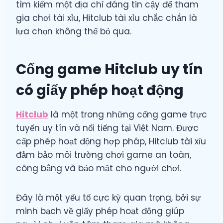
tìm kiếm một địa chỉ đáng tin cậy để tham
gia chơi tài xỉu, Hitclub tài xỉu chắc chắn là
lựa chọn không thể bỏ qua.
Cổng game Hitclub uy tín
có giấy phép hoạt động
Hitclub
là một trong những cổng game trực
tuyến uy tín và nổi tiếng tại Việt Nam. Được
cấp phép hoạt động hợp pháp, Hitclub tài xỉu
đảm bảo môi trường chơi game an toàn,
công bằng và bảo mật cho người chơi.
Đây là một yếu tố cực kỳ quan trọng, bởi sự
minh bạch về giấy phép hoạt động giúp