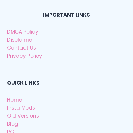
IMPORTANT LINKS
DMCA Policy
Disclaimer
Contact Us
Privacy Policy
QUICK LINKS
Home
Insta Mods
Old Versions
Blog
PC