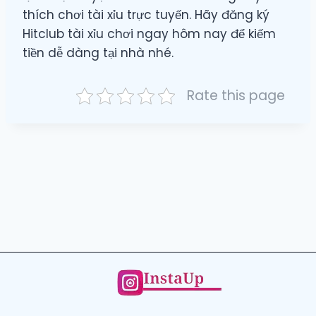
thích chơi tài xỉu trực tuyến. Hãy đăng ký
Hitclub tài xỉu chơi ngay hôm nay để kiếm
tiền dễ dàng tại nhà nhé.
Rate this page