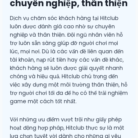
chuyên nghiệp, thân thiện
Dịch vụ chăm sóc khách hàng tại Hitclub
luôn được đánh giá cao nhờ sự chuyên
nghiệp và thân thiện. Đội ngũ nhân viên hỗ
trợ luôn sẵn sàng giúp đỡ người chơi mọi
lúc, mọi nơi. Dù là các vấn đề liên quan đến
tài khoản, nạp rút tiền hay các vấn đề khác,
khách hàng sẽ luôn được giải quyết nhanh
chóng và hiệu quả. Hitclub chú trọng đến
việc xây dựng một môi trường thân thiện, hỗ
trợ người chơi tối đa để họ có thể trải nghiệm
game một cách tốt nhất.
Với những ưu điểm vượt trội như giấy phép
hoạt động hợp pháp, Hitclub thực sự là một
lựa chọn tuyệt vời dành cho những ai yêu