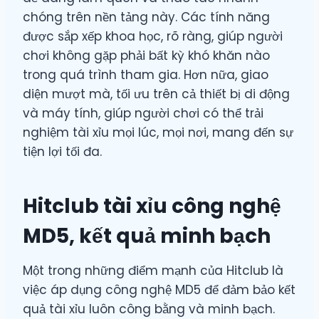
chóng trên nền tảng này. Các tính năng
được sắp xếp khoa học, rõ ràng, giúp người
chơi không gặp phải bất kỳ khó khăn nào
trong quá trình tham gia. Hơn nữa, giao
diện mượt mà, tối ưu trên cả thiết bị di động
và máy tính, giúp người chơi có thể trải
nghiệm tài xỉu mọi lúc, mọi nơi, mang đến sự
tiện lợi tối đa.
Hitclub tài xỉu công nghệ
MD5, kết quả minh bạch
Một trong những điểm mạnh của Hitclub là
việc áp dụng công nghệ MD5 để đảm bảo kết
quả tài xỉu luôn công bằng và minh bạch.