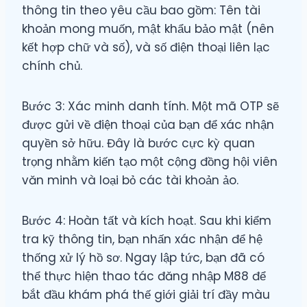
thông tin theo yêu cầu bao gồm: Tên tài
khoản mong muốn, mật khẩu bảo mật (nên
kết hợp chữ và số), và số điện thoại liên lạc
chính chủ.
Bước 3: Xác minh danh tính. Một mã OTP sẽ
được gửi về điện thoại của bạn để xác nhận
quyền sở hữu. Đây là bước cực kỳ quan
trọng nhằm kiến tạo một cộng đồng hội viên
văn minh và loại bỏ các tài khoản ảo.
Bước 4: Hoàn tất và kích hoạt. Sau khi kiểm
tra kỹ thông tin, bạn nhấn xác nhận để hệ
thống xử lý hồ sơ. Ngay lập tức, bạn đã có
thể thực hiện thao tác đăng nhập M88 để
bắt đầu khám phá thế giới giải trí đầy màu