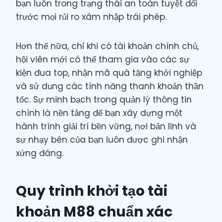
bạn luôn trong trạng thái an toàn tuyệt đối
trước mọi rủi ro xâm nhập trái phép.
Hơn thế nữa, chỉ khi có tài khoản chính chủ,
hội viên mới có thể tham gia vào các sự
kiện đua top, nhận mã quà tặng khởi nghiệp
và sử dụng các tính năng thanh khoản thần
tốc. Sự minh bạch trong quản lý thông tin
chính là nền tảng để bạn xây dựng một
hành trình giải trí bền vững, nơi bản lĩnh và
sự nhạy bén của bạn luôn được ghi nhận
xứng đáng.
Quy trình khởi tạo tài
khoản M88 chuẩn xác