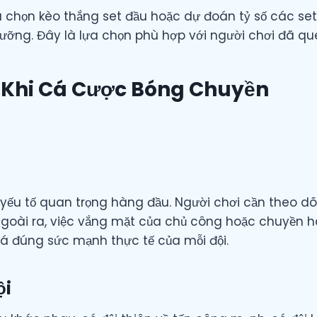
a chọn kèo thắng set đầu hoặc dự đoán tỷ số các se
ưỡng. Đây là lựa chọn phù hợp với người chơi đã qu
 Khi Cá Cược Bóng Chuyền
ếu tố quan trọng hàng đầu. Người chơi cần theo dõi 
 Ngoài ra, việc vắng mặt của chủ công hoặc chuyền h
iá đúng sức mạnh thực tế của mỗi đội.
ội