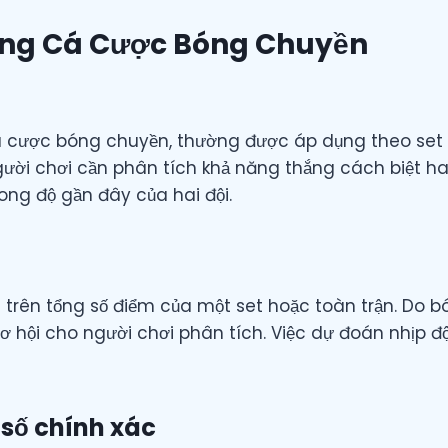
rong Cá Cược Bóng Chuyền
 cá cược bóng chuyền, thường được áp dụng theo se
gười chơi cần phân tích khả năng thắng cách biệt ha
ong độ gần đây của hai đội.
trên tổng số điểm của một set hoặc toàn trận. Do bó
ơ hội cho người chơi phân tích. Việc dự đoán nhịp đ
 số chính xác