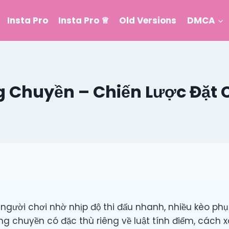
Insta Pro
Insta Pro ♕
Old Versions
DMCA
 Chuyền – Chiến Lược Đặt 
ười chơi nhờ nhịp độ thi đấu nhanh, nhiều kèo phụ
ng chuyền có đặc thù riêng về luật tính điểm, cách x