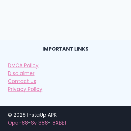
IMPORTANT LINKS
DMCA Policy
Disclaimer
Contact Us
Privacy Policy
© 2026 InstaUp APK
Open88
-
Sv 388
-
8XBET