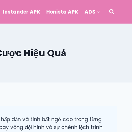
Instander APK
Honista APK
ADS
Cược Hiệu Quả
 hấp dẫn và tính bất ngờ cao trong từng
oay vòng đội hình và sự chênh lệch trình