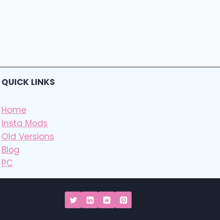
QUICK LINKS
Home
Insta Mods
Old Versions
Blog
PC