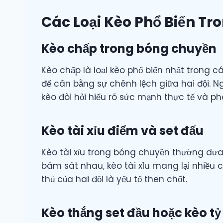
Các Loại Kèo Phổ Biến T
Kèo chấp trong bóng chuyền
Kèo chấp là loại kèo phổ biến nhất trong
để cân bằng sự chênh lệch giữa hai đội. N
kèo đòi hỏi hiểu rõ sức mạnh thực tế và ph
Kèo tài xỉu điểm và set đấu
Kèo tài xỉu trong bóng chuyền thường dựa 
bám sát nhau, kèo tài xỉu mang lại nhiều c
thủ của hai đội là yếu tố then chốt.
Kèo thắng set đầu hoặc kèo tỷ