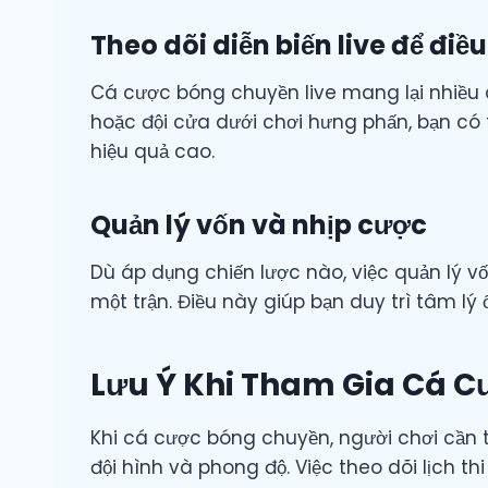
Theo dõi diễn biến live để điề
Cá cược bóng chuyền live mang lại nhiều c
hoặc đội cửa dưới chơi hưng phấn, bạn có 
hiệu quả cao.
Quản lý vốn và nhịp cược
Dù áp dụng chiến lược nào, việc quản lý vố
một trận. Điều này giúp bạn duy trì tâm lý 
Lưu Ý Khi Tham Gia Cá 
Khi cá cược bóng chuyền, người chơi cần 
đội hình và phong độ. Việc theo dõi lịch t