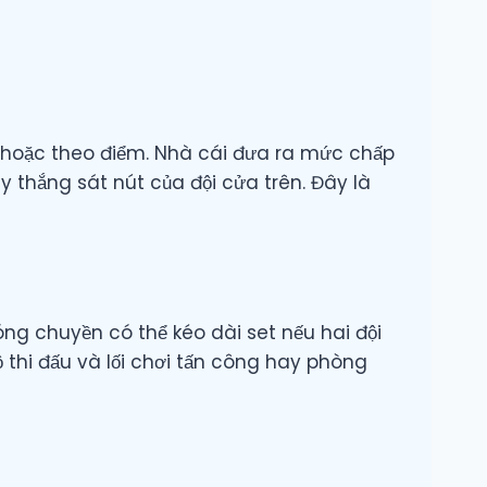
t hoặc theo điểm. Nhà cái đưa ra mức chấp
y thắng sát nút của đội cửa trên. Đây là
ng chuyền có thể kéo dài set nếu hai đội
ộ thi đấu và lối chơi tấn công hay phòng