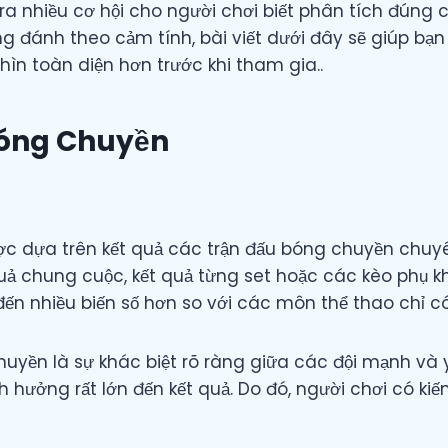
o ra nhiều cơ hội cho người chơi biết phân tích đún
 đánh theo cảm tính, bài viết dưới đây sẽ giúp bạn
ìn toàn diện hơn trước khi tham gia..
Bóng Chuyền
c dựa trên kết quả các trận đấu bóng chuyền chuyê
uả chung cuộc, kết quả từng set hoặc các kèo phụ k
ến nhiều biến số hơn so với các môn thể thao chỉ có
yền là sự khác biệt rõ ràng giữa các đội mạnh và yế
hưởng rất lớn đến kết quả. Do đó, người chơi có kiến