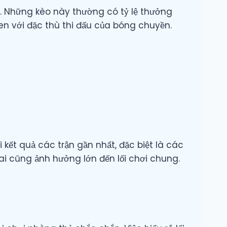
t. Những kèo này thường có tỷ lệ thưởng
en với đặc thù thi đấu của bóng chuyền.
kết quả các trận gần nhất, đặc biệt là các
ai cũng ảnh hưởng lớn đến lối chơi chung.