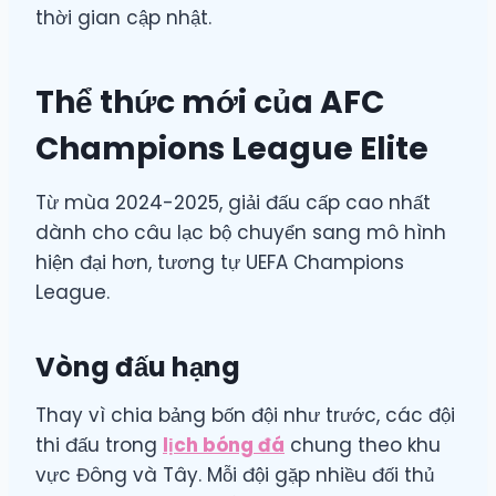
thời gian cập nhật.
Thể thức mới của AFC
Champions League Elite
Từ mùa 2024-2025, giải đấu cấp cao nhất
dành cho câu lạc bộ chuyển sang mô hình
hiện đại hơn, tương tự UEFA Champions
League.
Vòng đấu hạng
Thay vì chia bảng bốn đội như trước, các đội
thi đấu trong
lịch bóng đá
chung theo khu
vực Đông và Tây. Mỗi đội gặp nhiều đối thủ