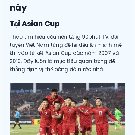
này
Tại Asian Cup
Theo tìm hiểu của nền tảng 90phut TV, đội
tuyển Việt Nam từng để lại dấu ấn mạnh mẽ
khi vào tứ kết Asian Cup các năm 2007 và
2019. Đây luôn là mục tiêu quan trọng để
khẳng định vị thế bóng đá nước nhà.