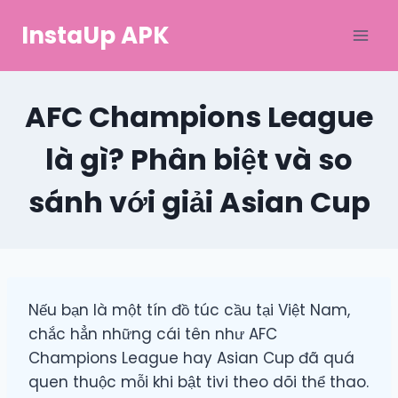
Skip
InstaUp APK
to
content
AFC Champions League
là gì? Phân biệt và so
sánh với giải Asian Cup
Nếu bạn là một tín đồ túc cầu tại Việt Nam,
chắc hẳn những cái tên như AFC
Champions League hay Asian Cup đã quá
quen thuộc mỗi khi bật tivi theo dõi thể thao.