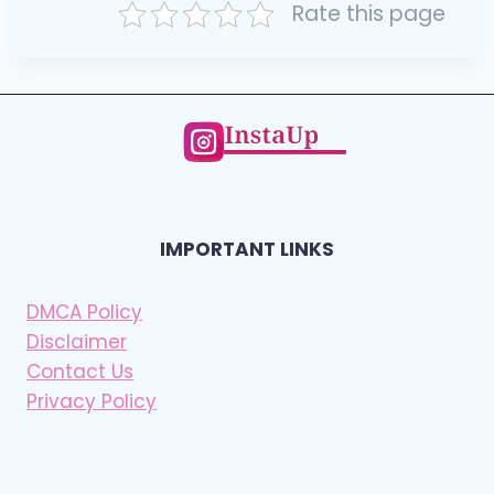
Rate this page
IMPORTANT LINKS
DMCA Policy
Disclaimer
Contact Us
Privacy Policy