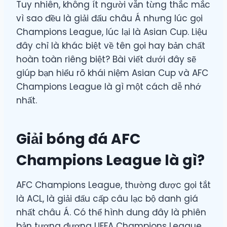
Tuy nhiên, không ít người vẫn từng thắc mắc
vì sao đều là giải đấu châu Á nhưng lúc gọi
Champions League, lúc lại là Asian Cup. Liệu
đây chỉ là khác biệt về tên gọi hay bản chất
hoàn toàn riêng biệt? Bài viết dưới đây sẽ
giúp bạn hiểu rõ khái niệm Asian Cup và AFC
Champions League là gì một cách dễ nhớ
nhất.
Giải bóng đá AFC
Champions League là gì?
AFC Champions League, thường được gọi tắt
là ACL, là giải đấu cấp câu lạc bộ danh giá
nhất châu Á. Có thể hình dung đây là phiên
bản tương đương UEFA Champions League